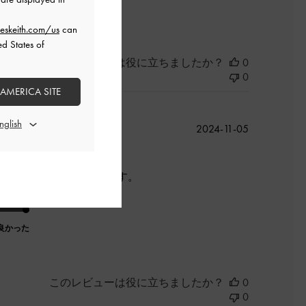
eskeith.com/us
can
ed States of
このレビューは役に立ちましたか？
0
0
 AMERICA SITE
公
2024-11-05
開
日
です。が、脱ぎ履き楽です。
良かった
このレビューは役に立ちましたか？
0
0