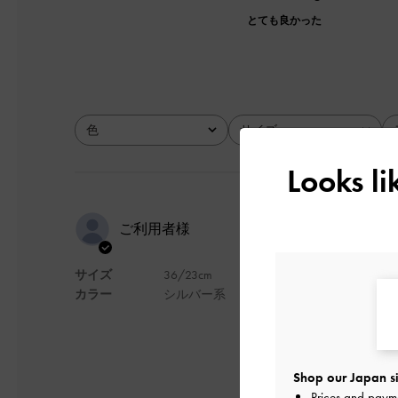
とても良かった
色
サイズ
全て
全て
Looks l
オシャレ幅
ご利用者様
サイズ
36/23cm
程よくゴツく、ガー
カラー
シルバー系
そのままスポッと履
色味が人と被りにく
価格的に買って良か
デザイン
Shop our Japan si
Prices and paym