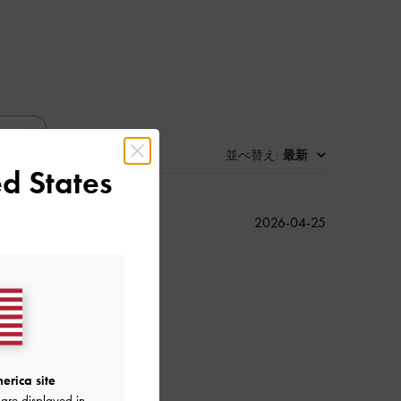
並べ替え
最新
:
d States
公
2026-04-25
開
日
ャレ幅は大。
erica site
are displayed in