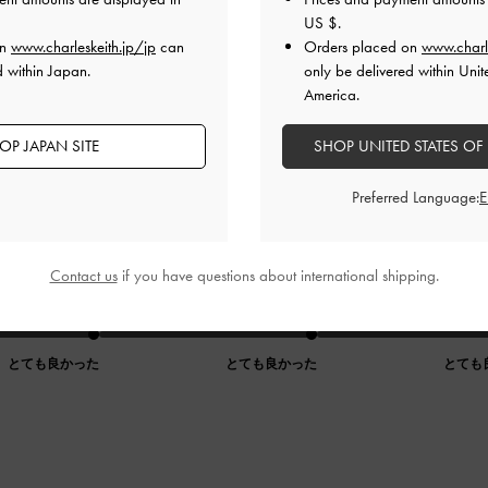
良かった
普通
普通
US $
.
on
www.charleskeith.jp/jp
can
Orders placed on
www.charl
d within Japan.
only be delivered within Unit
America.
OP JAPAN SITE
SHOP UNITED STATES OF
Preferred Language:
定
Contact us
if you have questions about international shipping.
い過ぎず、絶妙です。何にでも合います。前のチャックは飾り
品質
快適さ
とても良かった
とても良かった
とても