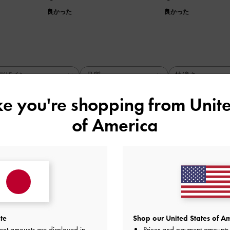
良かった
良かった
デザイン
品質
快適さ
全て
全て
全て
ike you're shopping from
Unite
of America
は大
リースタイルに合わせたりソックスをチラ見せしたりと、オシ
けます。
い、重さは長く履いてるとある程度感じます。
ったです。
品質
快適さ
te
Shop our United States of Am
ent amounts are displayed in
Prices and payment amounts 