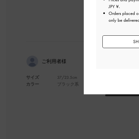
JPY ¥
.
Orders placed 
only be delivere
SH
ヘビロテ確
ご利用者様
サイズ
37/23.5cm
ハード過ぎず、可愛
カラー
ブラック系
デザイン