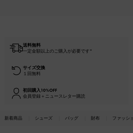
送料無料
一定金額以上のご購入が必要です*
サイズ交換
１回無料
初回購入10%OFF
会員登録＋ニュースレター購読
新着商品
シューズ
バッグ
財布
ファッシ
Site footer