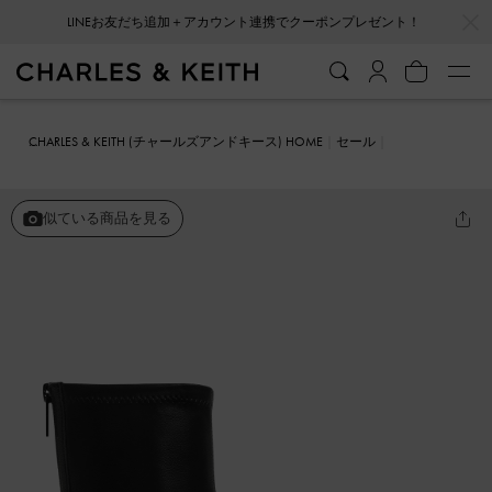
…
…
会員登録＋ニュースレター登録で10%OFFクーポンプレゼント！
CHARLES & KEITH (チャールズアンドキース) HOME
セール
シューズ
ブーツ
ラウンドトゥ ジップアップアンクルブーツ
似ている商品を見る