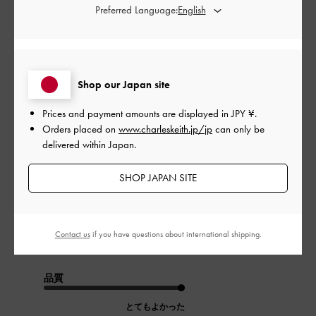
Preferred Language:
公
2024-01-20
ご利用者様
開
wbiさんのレビュー
日
Shop our Japan site
Prices and payment amounts are displayed in
JPY ¥
.
Orders placed on
www.charleskeith.jp/jp
can only be
デザインはシンプルで良い。ソール素材も歩きやすいですが、
delivered within Japan.
歩く時ファスナーが足ももに少し擦れるのは少しマイナス点で
す。なので絆創膏を貼ってから履いてます。
SHOP JAPAN SITE
|
サイズ:
37/23.5cm
カラー:
ブラック系
デザイン
Contact us
if you have questions about international shipping.
とてもよかった
品質
とてもよかった