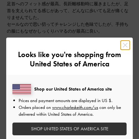
足首へのフィット感が最高。長距離移動時に履きましたが、足
首を支えられてる感じがあって、どんなに歩いても足が痛くな
りませんでした。
セールなので思い切ってチャレンジした色味でしたが、手持ち
の服にもなぜかしっくりハマるのが最高に良い。
|
サイズ:
37/23.5cm
カラー:
レッド系
Looks like you're shopping from
デザイン
United States of America
とてもよかった
品質
Shop our United States of America site
とてもよかった
Prices and payment amounts are displayed in
US $
.
Orders placed on
www.charleskeith.com/us
can only be
もっと見る
delivered within United States of America.
このレビューは役に立ちましたか？
0
SHOP UNITED STATES OF AMERICA SITE
0