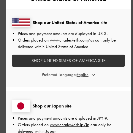
並べ替え
最新
:
Shop our United States of America site
公
2026-06-02
ご利用者様
開
Prices and payment amounts are displayed in
US $
.
オシャレ満喫だ〜 ハッピー😃
日
Orders placed on
www.charleskeith.com/us
can only be
delivered within United States of America.
SHOP UNITED STATES OF AMERICA SITE
オシャレ満喫だ〜
Preferred Language:
ハッピー😃
|
サイズ:
35/22.5cm
カラー:
ベージュ系
デザイン
Shop our Japan site
とてもよかった
Prices and payment amounts are displayed in
JPY ¥
.
品質
Orders placed on
www.charleskeith.jp/jp
can only be
delivered within Japan.