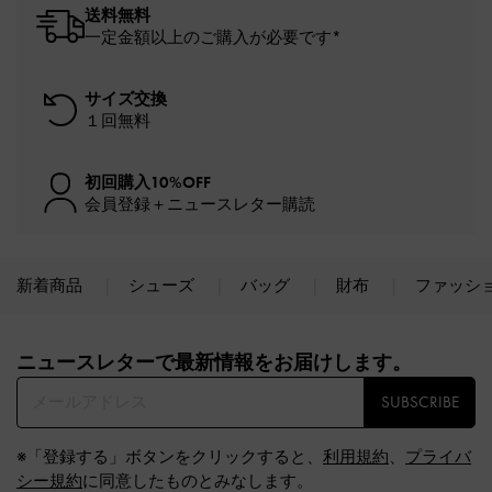
送料無料
一定金額以上のご購入が必要です*
サイズ交換
１回無料
初回購入10%OFF
会員登録＋ニュースレター購読
新着商品
シューズ
バッグ
財布
ファッシ
Site footer
ニュースレターで最新情報をお届けします。​
SUBSCRIBE
※「登録する」ボタンをクリックすると、
利用規約
、
プライバ
シー規約
に同意したものとみなします。