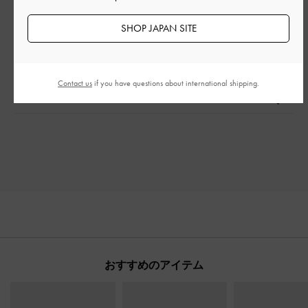
とてもよかった
SHOP JAPAN SITE
もっと見る
このレビューは役に立ちましたか？
0
Contact us
if you have questions about international shipping.
0
おすすめのアイテム