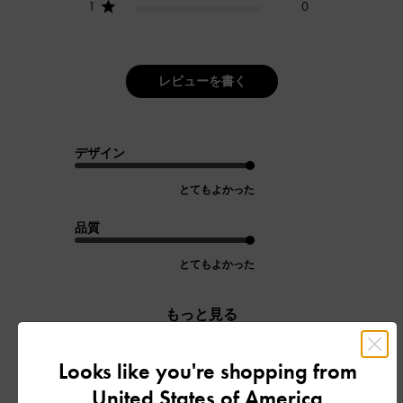
1
0
レビューを書く
デザイン
とてもよかった
品質
とてもよかった
もっと見る
Looks like you're shopping from
フィルター
United States of America