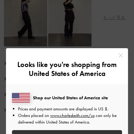
もっと見る
Looks like you're shopping from
商品説明
United States of America
商品詳細 / お手入れ方法
特典
Shop our United States of America site
Prices and payment amounts are displayed in
US $
.
配送 & 返品
Orders placed on
www.charleskeith.com/us
can only be
delivered within United States of America.