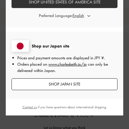
SHOP UNITED STATES OF AMERICA SITE
Preferred Language:
レビューは購入した方のみ投稿ができます。
Shop our Japan site
Prices and payment amounts are displayed in
JPY ¥
.
Orders placed on
www.charleskeith.jp/jp
can only be
delivered within Japan.
カスタマーレビュー
SHOP JAPAN SITE
Contact us
if you have questions about international shipping.
ご感想をお聞かせください
Let us know what you think