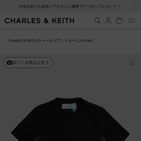
…
…
LINEお友だち追加＋アカウント連携でクーポンプレゼント！
CHARLES & KEITH (チャールズアンドキース) HOME
ファッション雑貨
ポリエステル ニットグラデーションウェイビーク
ロップトップ
似ている商品を見る