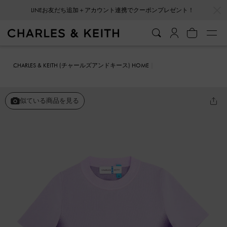
…
…
LINEお友だち追加＋アカウント連携でクーポンプレゼント！
CHARLES & KEITH (チャールズアンドキース) HOME
ファッション雑貨
ポリエステル ニットグラデーションウェイビーク
ロップトップ
似ている商品を見る