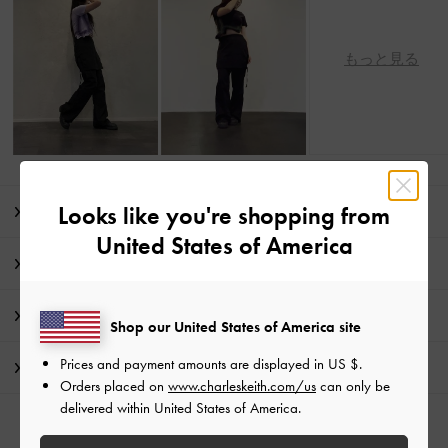
もっと見る
Looks like you're shopping from
商品説明
United States of America
商品詳細 / お手入れ方法
特典
Shop our United States of America site
Prices and payment amounts are displayed in
US $
.
配送 & 返品
Orders placed on
www.charleskeith.com/us
can only be
delivered within United States of America.