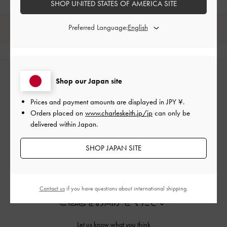
SHOP UNITED STATES OF AMERICA SITE
Preferred Language:
レビューは購入した方のみ投稿ができます。
Shop our Japan site
Prices and payment amounts are displayed in
JPY ¥
.
Orders placed on
www.charleskeith.jp/jp
can only be
delivered within Japan.
カスタマーレビュー
SHOP JAPAN SITE
Contact us
if you have questions about international shipping.
ご感想をお聞かせください
Let us know what you think