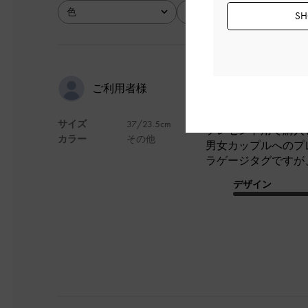
色
サイズ
SH
全て
全て
使い勝手の
ご利用者様
サイズ
37/23.5cm
プレゼント用で購入
カラー
その他
男女カップルへのプ
ラゲージタグですが
デザイン