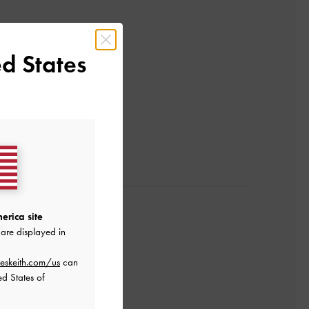
d States
レビューを書く
erica site
are displayed in
eskeith.com/us
can
ed States of