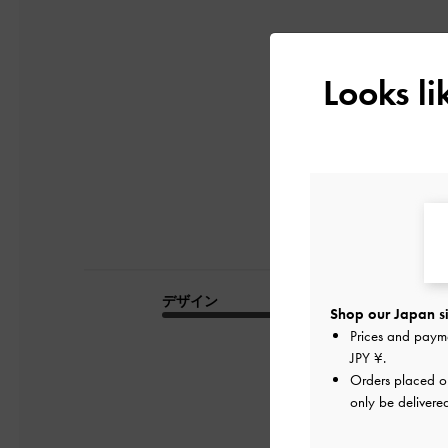
5
Looks l
2件のレビューに
デザイン
品質
Shop our Japan si
Prices and paym
とても良かった
JPY ¥
.
Orders placed 
only be delivere