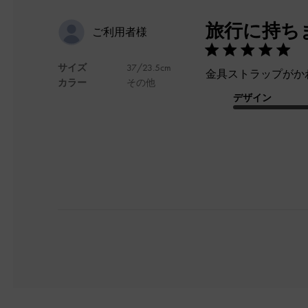
旅行に持ち
ご利用者様
サイズ
37/23.5cm
金具ストラップがか
カラー
その他
デザイン