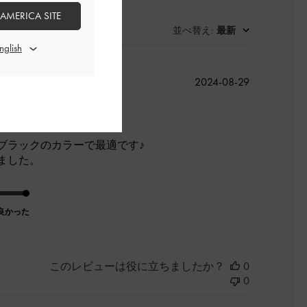
 AMERICA SITE
並べ替え
最新
:
公
2024-08-29
開
日
ブラックのカラーで最適です♪
ました。
良かった
このレビューは役に立ちましたか？
0
0