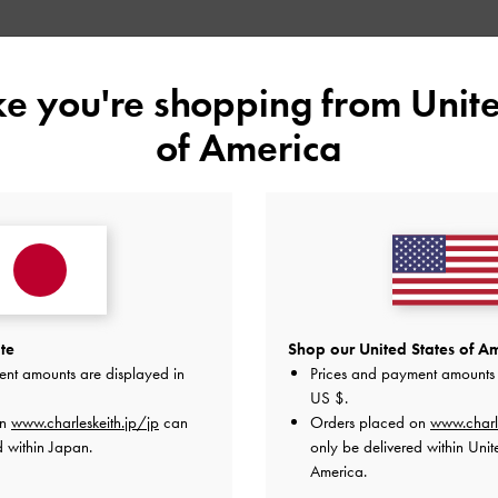
5
2
ike you're shopping from
Unite
4
0
基づく
of America
3
0
2
0
1
0
快適さ
te
Shop our United States of Am
ent amounts are displayed in
Prices and payment amounts 
とても良かった
とても良かった
US $
.
on
www.charleskeith.jp/jp
can
Orders placed on
www.charl
d within Japan.
only be delivered within Unit
America.