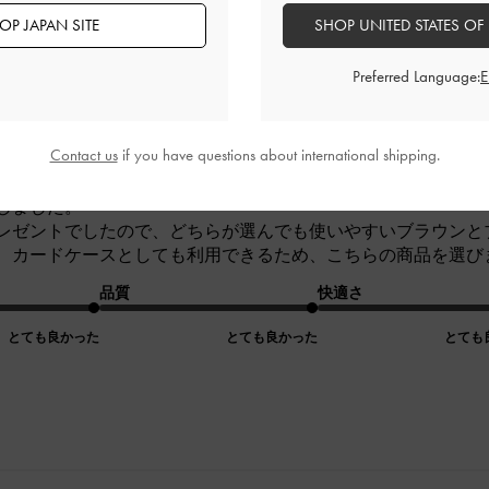
デザイン
品質
快適さ
OP JAPAN SITE
SHOP UNITED STATES OF
全て
全て
全て
Preferred Language:
いいラゲージタグ
Contact us
if you have questions about international shipping.
しました。
レゼントでしたので、どちらが選んでも使いやすいブラウンと
、カードケースとしても利用できるため、こちらの商品を選び
品質
快適さ
とても良かった
とても良かった
とても