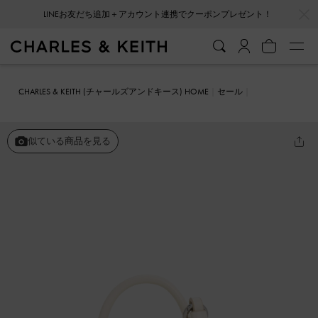
…
…
LINEお友だち追加＋アカウント連携でクーポンプレゼント！
CHARLES & KEITH (チャールズアンドキース) HOME
セール
ファッション雑貨
Andromeda アンドロメダ マイクロバッグチャー
ム
似ている商品を見る