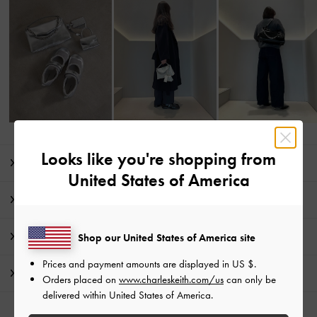
Looks like you're shopping from
商品説明
United States of America
商品詳細 / お手入れ方法
特典
Shop our United States of America site
Prices and payment amounts are displayed in
US $
.
配送 & 返品
Orders placed on
www.charleskeith.com/us
can only be
delivered within United States of America.