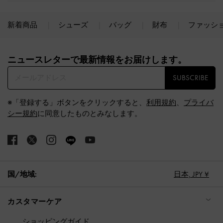
新着商品
シューズ
バッグ
財布
ファッシ
Site footer
ニュースレターで最新情報をお届けします。​
SUBSCRIBE
※「登録する」ボタンをクリックすると、
利用規約
、
プライバ
シー規約
に同意したものとみなします。
国/地域:
日本,
JPY ¥
カスタマーケア
ショッピングガイド