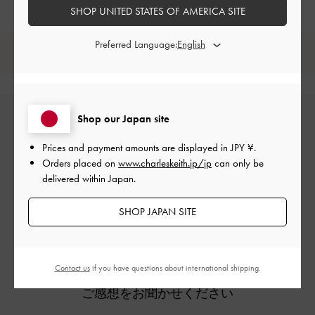
SHOP UNITED STATES OF AMERICA SITE
Preferred Language:
レビューは購入した方のみ投稿ができます。
Shop our Japan site
Prices and payment amounts are displayed in
JPY ¥
.
Orders placed on
www.charleskeith.jp/jp
can only be
delivered within Japan.
カスタマーレビュー
SHOP JAPAN SITE
Contact us
if you have questions about international shipping.
ご感想をお聞かせください