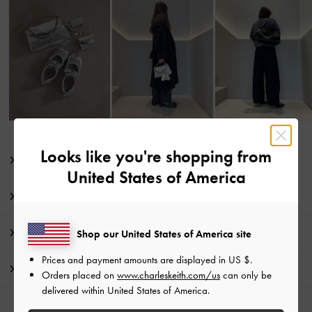
Looks like you're shopping from
商品説明
United States of America
商品詳細 / お手入れ方法
特典
Shop our United States of America site
Prices and payment amounts are displayed in
US $
.
配送 & 返品
Orders placed on
www.charleskeith.com/us
can only be
delivered within United States of America.