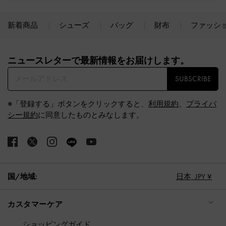
新着商品
シューズ
バッグ
財布
ファッシ
Site footer
ニュースレターで最新情報をお届けします。​
SUBSCRIBE
※「登録する」ボタンをクリックすると、
利用規約
、
プライバ
シー規約
に同意したものとみなします。
国/地域:
日本,
JPY ¥
カスタマーケア
ショッピングガイド