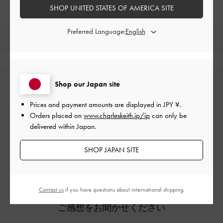
SHOP UNITED STATES OF AMERICA SITE
Preferred Language:
レビューは購入した方のみ投稿ができます。
Shop our Japan site
Prices and payment amounts are displayed in
JPY ¥
.
Orders placed on
www.charleskeith.jp/jp
can only be
delivered within Japan.
カスタマーレビュー
SHOP JAPAN SITE
Contact us
if you have questions about international shipping.
ご感想をお聞かせください