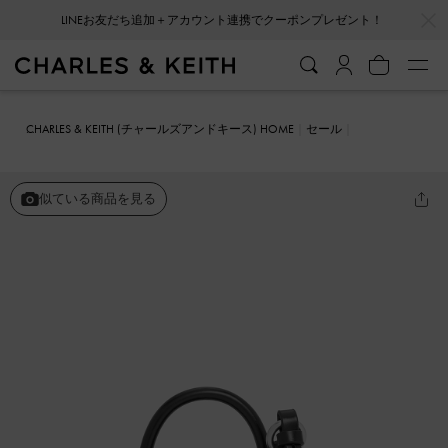
…
…
LINEお友だち追加＋アカウント連携でクーポンプレゼント！
CHARLES & KEITH (チャールズアンドキース) HOME
セール
ファッション雑貨
Andromeda アンドロメダ マイクロバッグチャー
ム
似ている商品を見る