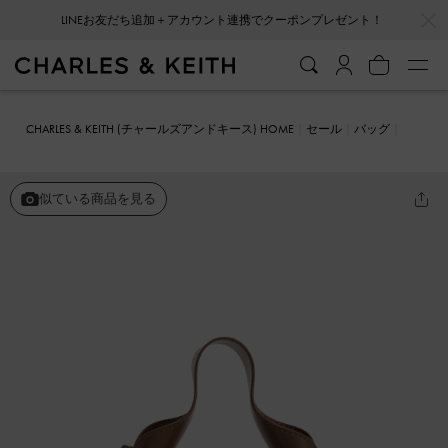
…
…
LINEお友だち追加＋アカウント連携でクーポンプレゼント！
CHARLES & KEITH (チャールズアンドキース) HOME
セール
バッグ
クロスボディバッグ
Ally アリー リサイクルスエードルーシュドスラ
ウチー チェーンハンドルバッグ
似ている商品を見る