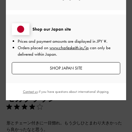
品質
とても良かった
Shop our Japan site
もっと見る
Prices and payment amounts are displayed in
JPY ¥
.
Orders placed on
www.charleskeith.jp/jp
can only be
フィルター
delivered within Japan.
並べ替え
最新
:
SHOP JAPAN SITE
公
2025-12-11
ご利用者様
開
Contact us
if you have questions about international shipping.
モカブラウン
日
形とチェーン付きに一目惚れ。もう少しひとまわり大きかった
ら良かったなと思う。