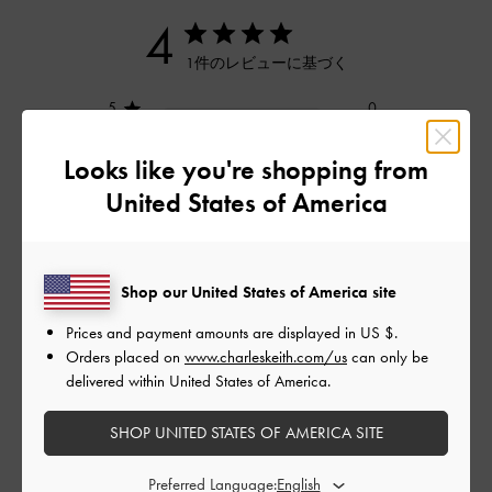
4
1件のレビューに基づく
5
0
4
1
Looks like you're shopping from
3
0
United States of America
2
0
1
0
Shop our United States of America site
レビューを書く
Prices and payment amounts are displayed in
US $
.
Orders placed on
www.charleskeith.com/us
can only be
delivered within United States of America.
デザイン
SHOP UNITED STATES OF AMERICA SITE
とても良かった
Preferred Language: