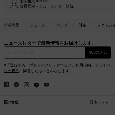
初回購入10%OFF
会員登録＋ニュースレター購読
新着商品
シューズ
バッグ
財布
ファッシ
Site footer
ニュースレターで最新情報をお届けします。​
SUBSCRIBE
※「登録する」ボタンをクリックすると、
利用規約
、
プライバ
シー規約
に同意したものとみなします。
国/地域:
日本,
JPY ¥