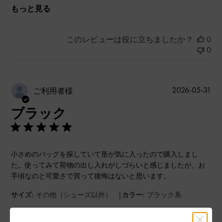
もっと見る
このレビューは役に立ちましたか？
0
0
公
2026-05-31
ご利用者様
開
ブラック
日
小さめのバッグを探していて形が気に入ったので購入しまし
た。使ってみて荷物の出し入れがしづらいと感じましたが、お
手頃なのと可愛さで買って後悔はないと思います。
|
サイズ:
その他（シューズ以外）
カラー:
ブラック系
デザイン