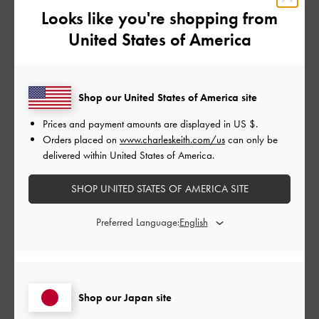
Looks like you're shopping from
とてもよかった
United States of America
品質
よかった
Shop our United States of America site
もっと見る
Prices and payment amounts are displayed in
US $
.
Orders placed on
www.charleskeith.com/us
can only be
delivered within United States of America.
このレビューは役に立ちましたか？
0
0
SHOP UNITED STATES OF AMERICA SITE
Preferred Language:
公
2026-05-11
ご利用者様
開
買ってよかった！
日
Shop our Japan site