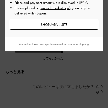
ゴールドのチェーンが重たいですが、かわいくて外せません笑
Prices and payment amounts are displayed in
JPY ¥
.
自分へのご褒美に買ったので、とても大切に扱っています！と
Orders placed on
www.charleskeith.jp/jp
can only be
はいえ、ミニバックよりは入るので快適です
delivered within Japan.
|
サイズ:
その他（シューズ以外）
カラー:
レッド系
SHOP JAPAN SITE
デザイン
とてもよかった
Contact us
if you have questions about international shipping.
品質
とてもよかった
もっと見る
このレビューは役に立ちましたか？
0
0