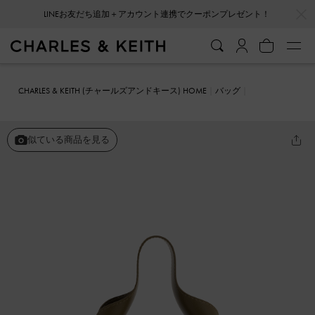
…
…
会員登録＋ニュースレター登録で10%OFFクーポンプレゼント！
CHARLES & KEITH (チャールズアンドキース) HOME
バッグ
バケツバッグ
Ally アリー ルーシュドスラウチーバッグ
似ている商品を見る