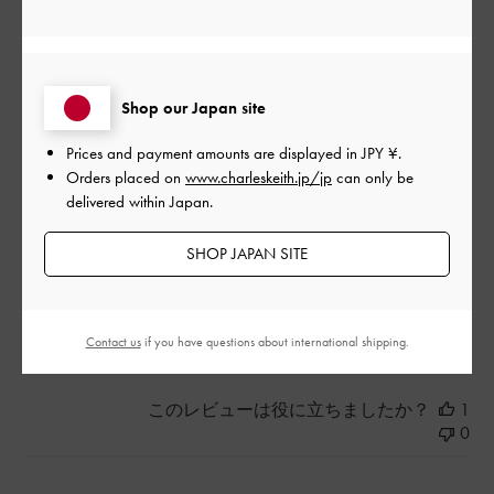
たくさん入るから便利
|
Shop our Japan site
サイズ:
その他（シューズ以外）
カラー:
ブラック系
デザイン
Prices and payment amounts are displayed in
JPY ¥
.
Orders placed on
www.charleskeith.jp/jp
can only be
とてもよかった
delivered within Japan.
品質
SHOP JAPAN SITE
とてもよかった
もっと見る
Contact us
if you have questions about international shipping.
このレビューは役に立ちましたか？
1
0