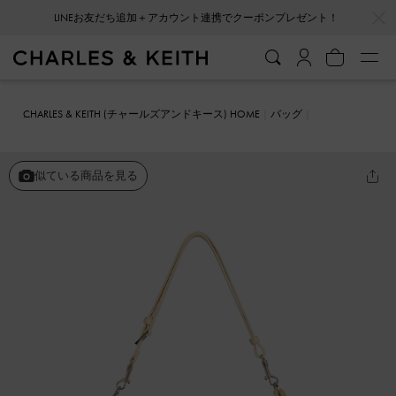
…
…
会員登録＋ニュースレター登録で10%OFFクーポンプレゼント！
CHARLES & KEITH (チャールズアンドキース) HOME
バッグ
バケツバッグ
Beryl ベリル バケツバッグ
似ている商品を見る