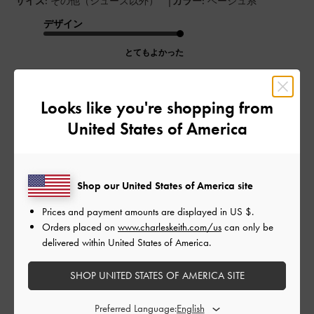
|
サイズ:
その他（シューズ以外）
カラー:
ベージュ系
デザイン
とてもよかった
品質
Looks like you're shopping from
とてもよかった
United States of America
もっと見る
Shop our United States of America site
このレビューは役に立ちましたか？
0
0
Prices and payment amounts are displayed in
US $
.
Orders placed on
www.charleskeith.com/us
can only be
delivered within United States of America.
公
2026-05-02
ご利用者様
SHOP UNITED STATES OF AMERICA SITE
開
たくさん入るから便利
日
Preferred Language: