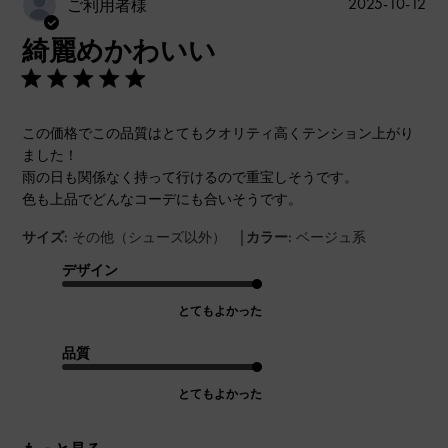
公
2025-10-12
ご利用者様
開
綺麗めかわいい
日
この価格でこの品質はとてもクオリティ高くテンション上がり
ました！
雨の日も関係なく持って行けるので重宝しそうです。
色も上品でどんなコーデにも合いそうです。
|
サイズ:
その他（シューズ以外）
カラー:
ベージュ系
デザイン
とてもよかった
品質
とてもよかった