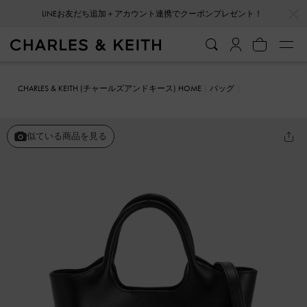
…
…
LINEお友だち追加＋アカウント連携でクーポンプレゼント！
CHARLES & KEITH (チャールズアンドキース) HOME
バッグ
バケツバッグ
Bobbie ボビー コンバーチブルスナップボタンバケツ
バッグ
似ている商品を見る