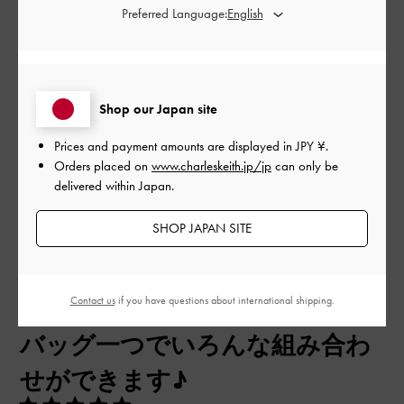
Preferred Language:
とてもよかった
品質
とてもよかった
Shop our Japan site
もっと見る
Prices and payment amounts are displayed in
JPY ¥
.
Orders placed on
www.charleskeith.jp/jp
can only be
delivered within Japan.
フィルター
SHOP JAPAN SITE
並べ替え
最新
:
公
Contact us
if you have questions about international shipping.
2025-08-19
ご利用者様
開
バッグ一つでいろんな組み合わ
日
せができます♪