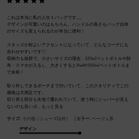
これは本当に私の人生１バッグです,,,。
デザインが可愛いのはもちろん、ハンドルの長さもバッグ自体
のサイズも変えられるのが本当に便利！
スタッズが程よいアクセントになっていて、どんなコーデにも
合わせやすいです♡
収納力も抜群で、小さいサイズの場合、250mlペットボトルや財
布・スマホが入るし、大きくするとiPadや500mlペットボトルま
で余裕！
取り外しできるポーチまで付いていて、このクオリティでこの
価格は大満足です。
切り替え部分も生地で覆われていて、使う時にジッパーが見え
ないのも良いポ...
もっと見る
|
サイズ:
その他（シューズ以外）
カラー:
ベージュ系
デザイン