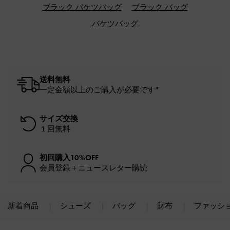
ブラック バケツバッグ
ブラック バッグ
バケツバッグ
送料無料
一定金額以上のご購入が必要です*
サイズ交換
１回無料
初回購入10%OFF
会員登録＋ニュースレター購読
新着商品
シューズ
バッグ
財布
ファッシ
Site footer