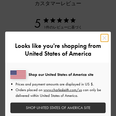
カスタマーレビュー
5
1件のレビューに基づく
5
1
Looks like you're shopping from
4
0
United States of America
3
0
2
0
1
0
Shop our United States of America site
Prices and payment amounts are displayed in
US $
.
レビューを書く
Orders placed on
www.charleskeith.com/us
can only be
delivered within United States of America.
SHOP UNITED STATES OF AMERICA SITE
デザイン