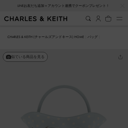
…
…
LINEお友だち追加＋アカウント連携でクーポンプレゼント！
CHARLES & KEITH (チャールズアンドキース) HOME
バッグ
バケツバッグ
Hazel ヘーゼル ポルカドットボウバケットバッグ
似ている商品を見る