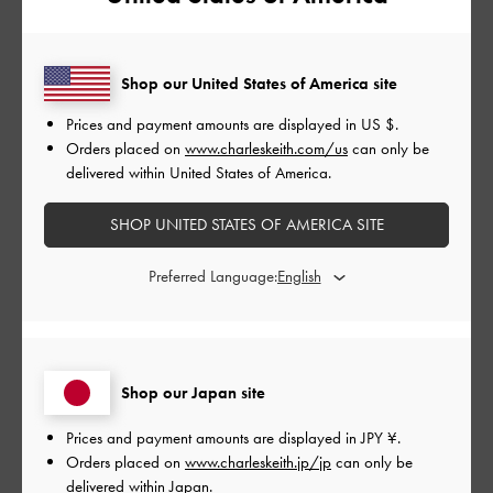
とてもよかった
品質
Shop our United States of America site
よかった
Prices and payment amounts are displayed in
US $
.
Orders placed on
www.charleskeith.com/us
can only be
もっと見る
delivered within United States of America.
SHOP UNITED STATES OF AMERICA SITE
フィルター
Preferred Language:
並べ替え
最新
:
公
2026-05-01
ご利用者様
Shop our Japan site
開
かわいい
日
Prices and payment amounts are displayed in
JPY ¥
.
Orders placed on
www.charleskeith.jp/jp
can only be
delivered within Japan.