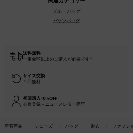
関連カテゴリー
ブルー バッグ
バケツバッグ
送料無料
一定金額以上のご購入が必要です*
サイズ交換
１回無料
初回購入10%OFF
会員登録＋ニュースレター購読
新着商品
シューズ
バッグ
財布
ファッシ