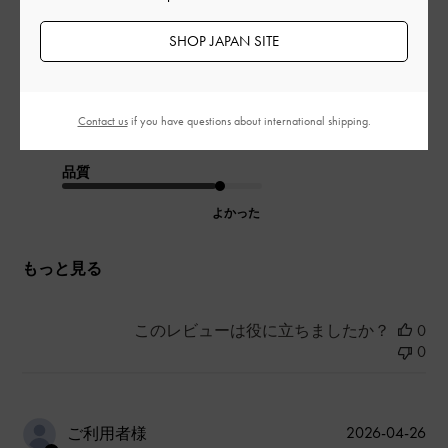
流行りのドット柄で、重さも軽く、使いやすいです
SHOP JAPAN SITE
|
サイズ:
その他（シューズ以外）
カラー:
ホワイト系
デザイン
Contact us
if you have questions about international shipping.
とてもよかった
品質
よかった
もっと見る
このレビューは役に立ちましたか？
0
0
公
2026-04-26
ご利用者様