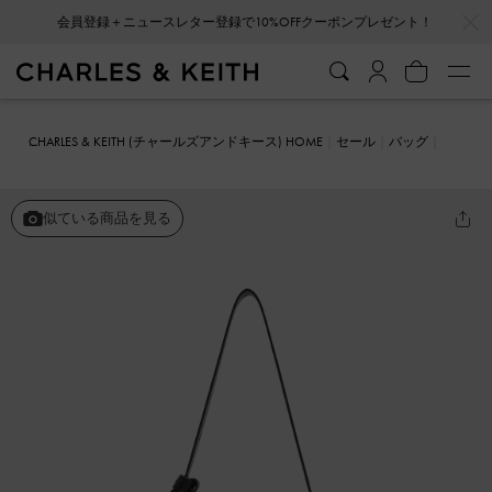
…
…
会員登録＋ニュースレター登録で10%OFFクーポンプレゼント！
CHARLES & KEITH (チャールズアンドキース) HOME
セール
バッグ
バケツバッグ
Odella オデラ トラペーズバケツバッグ
似ている商品を見る