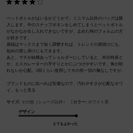
ペットボトルがはいるかどうかで、ミニマム以外のバッグは購
入します。中のスナップボタンをしめてしまうとペットボトル
がなかなか出し入れできないですが、止めた時のフォルムの方
が好きです。
肩紐はマックスまで短く調整すれば、トレンドの肩掛けにも、
短めの渡し掛けにもできます。
あと、マチが結構あってショルダーにしていると、外出時扉と
か、エスカレーターの手すりとかにぶつけやすいです。角が削
れないか心配。5回くらい使用して今の所一切の傷なしですが。
ブランドものに比べれば安価なので、汚れやすさが心配なホワ
イ...
もっと見る
|
サイズ:
その他（シューズ以外）
カラー:
ホワイト系
デザイン
とてもよかった