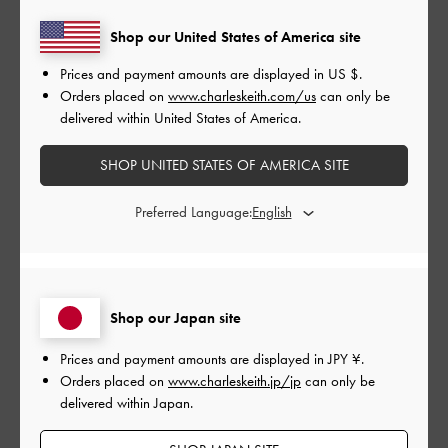
とてもよかった
Shop our United States of America site
もっと見る
Prices and payment amounts are displayed in
US $
.
Orders placed on
www.charleskeith.com/us
can only be
delivered within United States of America.
このレビューは役に立ちましたか？
0
0
SHOP UNITED STATES OF AMERICA SITE
Preferred Language:
公
2024-06-18
ご利用者様
開
サイズが絶妙！
日
Shop our Japan site
Prices and payment amounts are displayed in
JPY ¥
.
フラットでオシャレなデザインと軽さが購入の決め手でした
Orders placed on
www.charleskeith.jp/jp
can only be
が、想像以上に使い勝手が良かったです。小物類とスマホと日
delivered within Japan.
傘、ミニサイズのペットボトルまで収まるので、夏の1日中のお
出かけにぴったりです。