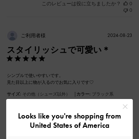
このレビューは役に立ちましたか？
0
0
公
2024-08-23
ご利用者様
開
スタイリッシュで可愛い＊
日
シンプルで使いやすいです。
見た目以上に物が入るのでお気に入りです♡
|
サイズ:
その他（シューズ以外）
カラー:
ブラック系
デザイン
Looks like you're shopping from
とてもよかった
United States of America
品質