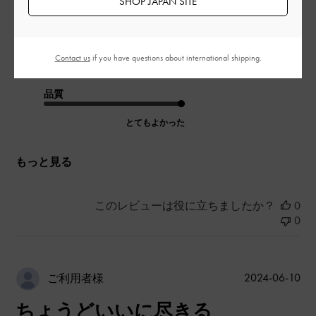
SHOP JAPAN SITE
|
サイズ:
その他（シューズ以外）
カラー:
ブラック系
デザイン
Contact us
if you have questions about international shipping.
とてもよかった
品質
とてもよかった
もっと見る
このレビューは役に立ちましたか？
0
0
公
2024-06-10
ご利用者様
開
ちょうどいいに尽きる
日