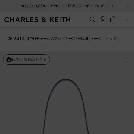
…
…
LINEお友だち追加＋アカウント連携でクーポンプレゼント！
CHARLES & KEITH (チャールズアンドキース) HOME
セール
バッグ
バケツバッグ
Petra ペトラ デニムボクシーバケツバッグ
似ている商品を見る