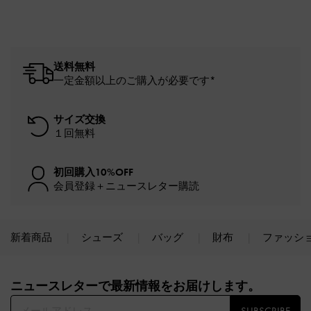
送料無料
一定金額以上のご購入が必要です*
サイズ交換
１回無料
初回購入10%OFF
会員登録＋ニュースレター購読
新着商品
シューズ
バッグ
財布
ファッシ
Site footer
ニュースレターで最新情報をお届けします。​
SUBSCRIBE