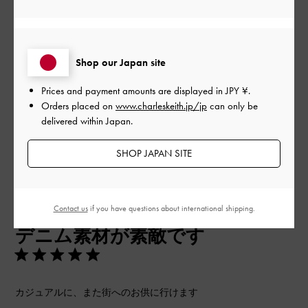
品質
とてもよかった
Shop our Japan site
もっと見る
Prices and payment amounts are displayed in
JPY ¥
.
Orders placed on
www.charleskeith.jp/jp
can only be
delivered within Japan.
フィルター
並べ替え
最新
:
SHOP JAPAN SITE
公
2024-06-30
ご利用者様
Contact us
if you have questions about international shipping.
開
デニム素材が素敵です
日
カジュアルに、また街へのお供に行けます