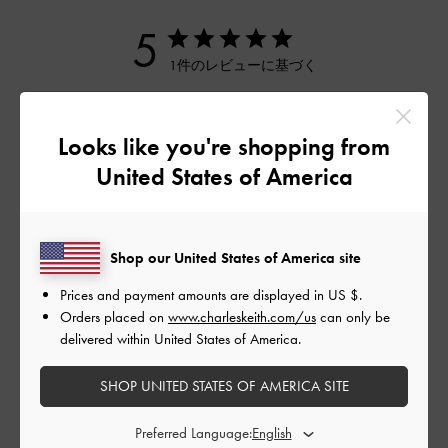
5
1件のレビューに基づく
5
1
4
0
Looks like you're shopping from
3
0
United States of America
2
0
1
0
Shop our United States of America site
Prices and payment amounts are displayed in
US $
.
レビューを書く
Orders placed on
www.charleskeith.com/us
can only be
delivered within United States of America.
デザイン
SHOP UNITED STATES OF AMERICA SITE
とてもよかった
Preferred Language: