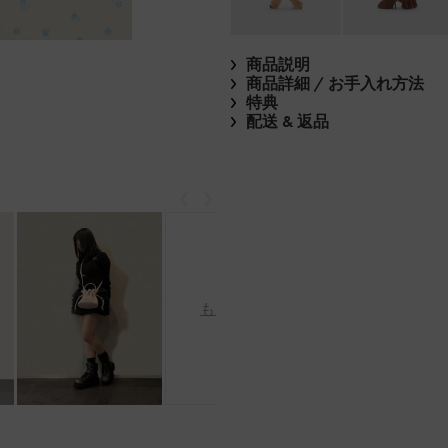
商品説明
商品詳細 / お手入れ方法
特典
配送 & 返品
戻る
次
もっと見る