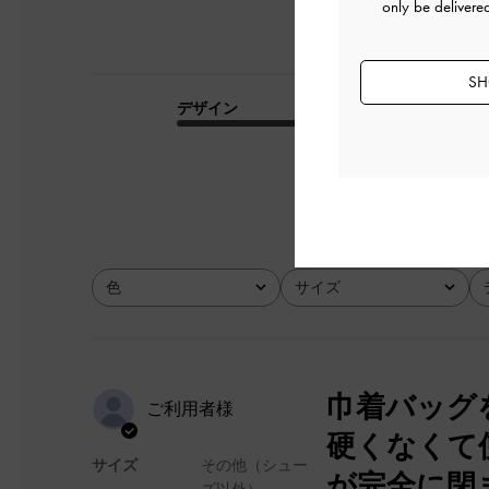
only be delivere
SH
デザイン
品質
とても良かった
色
サイズ
全て
全て
巾着バッグ
ご利用者様
硬くなくて
サイズ
その他（シュー
が完全に閉
ズ以外）