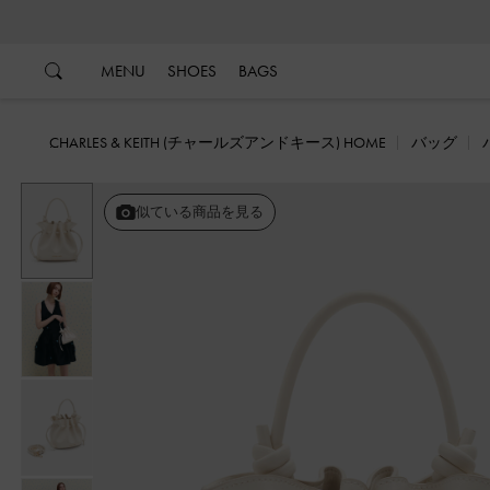
…
…
MENU
SHOES
BAGS
CHARLES & KEITH (チャールズアンドキース) HOME
バッグ
似ている商品を見る