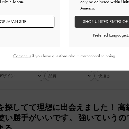
d within Japan.
only be delivered within Unit
America.
OP JAPAN SITE
SHOP UNITED STATES OF
快適さ
Preferred Language:
とても良かった
良かった
Contact us
if you have questions about international shipping.
デザイン
品質
快適さ
全て
全て
全て
を探してて理想に出会えました！ 高
使い勝手がいいです。 強いていうの
まる