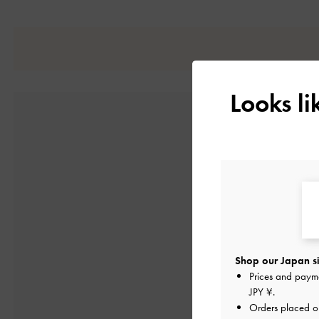
Looks l
4
1件のレビューに
Shop our Japan si
Prices and paym
JPY ¥
.
Orders placed 