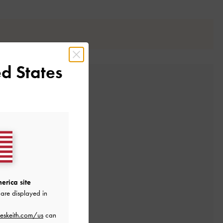
d States
erica site
レビューを書く
are displayed in
eskeith.com/us
can