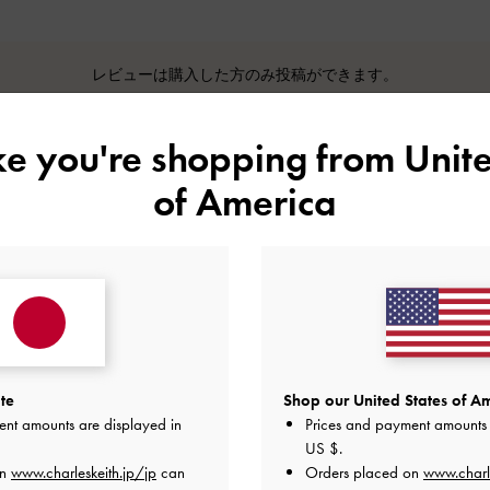
レビューは購入した方のみ投稿ができます。
ike you're shopping from
Unite
of America
カスタマーレビュー
5
0
4
1
基づく
te
Shop our United States of Am
3
0
ent amounts are displayed in
Prices and payment amounts 
2
0
US $
.
1
0
on
www.charleskeith.jp/jp
can
Orders placed on
www.charl