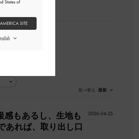
ed States of
 AMERICA SITE
並べ替え
最新
:
公
級感もあるし、生地も
2026-04-25
開
であれば、取り出し口
日