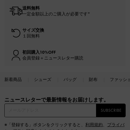
送料無料
一定金額以上のご購入が必要です*
サイズ交換
１回無料
初回購入10%OFF
会員登録＋ニュースレター購読
新着商品
シューズ
バッグ
財布
ファッシ
Site footer
ニュースレターで最新情報をお届けします。​
SUBSCRIBE
※「登録する」ボタンをクリックすると、
利用規約
、
プライバ