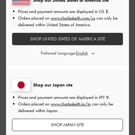
Shop our United States of America site
デザイン
Prices and payment amounts are displayed in
US $
.
Orders placed on
www.charleskeith.com/us
can only be
とてもよかった
delivered within United States of America.
品質
SHOP UNITED STATES OF AMERICA SITE
とてもよかった
Preferred Language:
もっと見る
このレビューは役に立ちましたか？
0
Shop our Japan site
0
Prices and payment amounts are displayed in
JPY ¥
.
Orders placed on
www.charleskeith.jp/jp
can only be
公
2024-08-02
ご利用者様
delivered within Japan.
開
見た目とのギャップ
日
SHOP JAPAN SITE