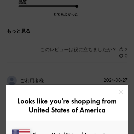
品質
とてもよかった
もっと見る
このレビューは役に立ちましたか？
2
0
公
2024-08-27
ご利用者様
開
シックな形で可愛い！
日
Looks like you're shopping from
United States of America
500mlのペットボトルが入るのが嬉しいポイント！
|
サイズ:
その他（シューズ以外）
カラー:
ブラック系