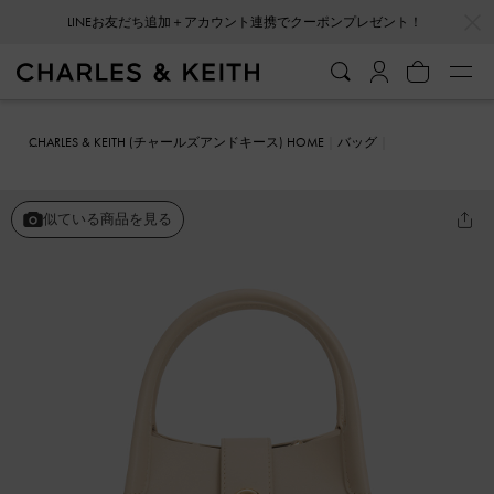
…
…
LINEお友だち追加＋アカウント連携でクーポンプレゼント！
CHARLES & KEITH (チャールズアンドキース) HOME
バッグ
バケツバッグ
Aubrielle オブリエル バケツバッグ
似ている商品を見る