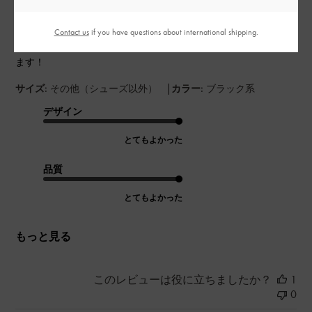
見た目よりもかなりの収納力があります。
Contact us
if you have questions about international shipping.
ガバッとあけることもできるのですごく便利です。気に入って
ます！
|
サイズ:
その他（シューズ以外）
カラー:
ブラック系
デザイン
とてもよかった
品質
とてもよかった
もっと見る
このレビューは役に立ちましたか？
1
0