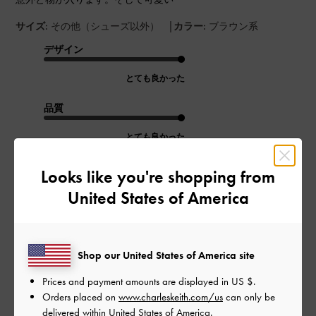
|
サイズ:
その他（シューズ以外）
カラー:
ブラウン系
デザイン
とても良かった
品質
とても良かった
Looks like you're shopping from
もっと見る
United States of America
このレビューは役に立ちましたか？
0
0
Shop our United States of America site
Prices and payment amounts are displayed in
US $
.
公
2023-12-04
ご利用者様
Orders placed on
www.charleskeith.com/us
can only be
開
delivered within United States of America.