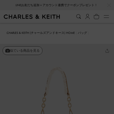
…
…
LINEお友だち追加＋アカウント連携でクーポンプレゼント！
会員登録＋ニュースレター登録で10%OFFクーポンプレゼント！
CHARLES & KEITH (チャールズアンドキース) HOME
バッグ
バケツバッグ
Cassiopeia カシオペア ファーリーバケツバッグ
似ている商品を見る