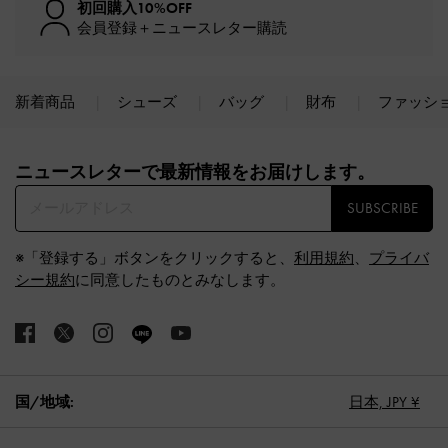
初回購入10%OFF
会員登録＋ニュースレター購読
新着商品
シューズ
バッグ
財布
ファッシ
Site footer
ニュースレターで最新情報をお届けします。​
SUBSCRIBE
※「登録する」ボタンをクリックすると、
利用規約
、
プライバ
シー規約
に同意したものとみなします。
国/地域:
日本,
JPY ¥