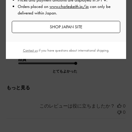
Love the design
Orders placed on
www.charleskeith.jp/jp
can only be
delivered within Japan.
日本語に翻訳する
|
サイズ:
その他（シューズ以外）
カラー:
ブラウン系
SHOP JAPAN SITE
デザイン
とてもよかった
Contact us
if you have questions about international shipping.
品質
とてもよかった
もっと見る
このレビューは役に立ちましたか？
0
0