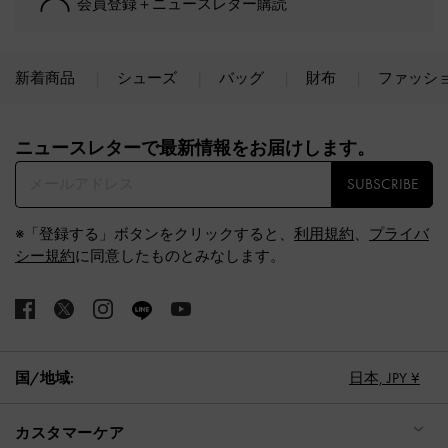
会員登録＋ニュースレター購読
新着商品
シューズ
バッグ
財布
ファッシ
Site footer
ニュースレターで最新情報をお届けします。​
SUBSCRIBE
※「登録する」ボタンをクリックすると、
利用規約
、
プライバ
シー規約
に同意したものとみなします。
国/地域:
日本,
JPY ¥
カスタマーケア