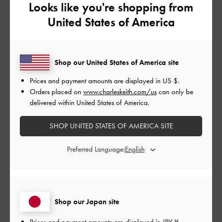
Looks like you're shopping from
とてもよかった
United States of America
品質
よかった
Shop our United States of America site
Prices and payment amounts are displayed in
US $
.
もっと見る
Orders placed on
www.charleskeith.com/us
can only be
delivered within United States of America.
このレビューは役に立ちましたか？
1
SHOP UNITED STATES OF AMERICA SITE
0
Preferred Language:
公
2026-06-05
ご利用者様
開
Nice
日
Shop our Japan site
Prices and payment amounts are displayed in
JPY ¥
.