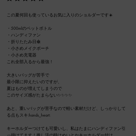
この夏何回も使っているお気に入りのショルダーです☀️
・500mlのペットボトル
・ハンディファン
・折りたたみ日傘
・小さめメイクポーチ
・小さめ充電器
これ全部入るから最強！
大きいバッグが苦手で
最小限に抑えたいのですが、
夏はものが増えてしまうので
このサイズ感がたまらない✨✨✨✨
あと、重いバッグが苦手なので軽い素材だけど、しっかりして
る点もスキ:hands_heart:
キーホルダーつけても可愛いし、私はたまにハンディファン引
っ掛けてます！推し活の時はぬいとかキーホルダー付け...