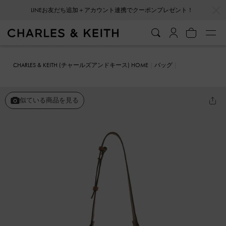
…
…
会員登録＋ニュースレター登録で10%OFFクーポンプレゼント！
CHARLES & KEITH (チャールズアンドキース) HOME
バッグ
バケツバッグ
Ida アイダ ニットバケツバッグ
似ている商品を見る