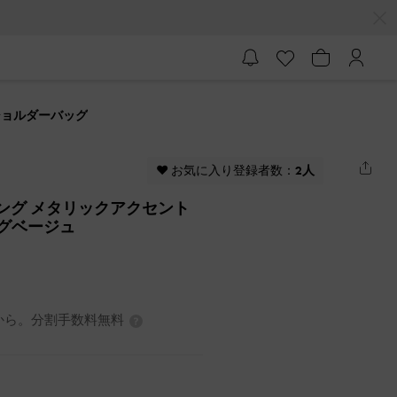
トショルダーバッグ
♥ お気に入り登録者数：
2人
アリング メタリックアクセント
メグベージュ
3円から。分割手数料無料