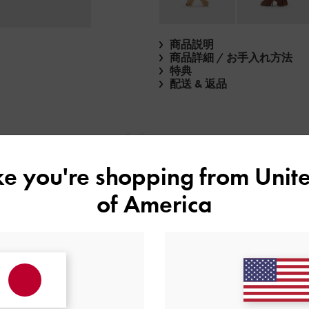
商品説明
商品詳細 / お手入れ方法
特典
配送 & 返品
戻る
次
ike you're shopping from
Unite
of America
もっと見る