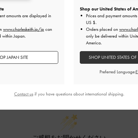
te
Shop our United States of Am
ent amounts are displayed in
Prices and payment amounts 
レビューは購入した方のみ投稿ができます。
US $
.
on
www.charleskeith.jp/jp
can
Orders placed on
www.charl
d within Japan.
only be delivered within Unit
America.
OP JAPAN SITE
SHOP UNITED STATES OF
Preferred Language:
カスタマーレビュー
Contact us
if you have questions about international shipping.
ご感想をお聞かせください