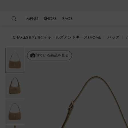
…
…
MENU
SHOES
BAGS
CHARLES & KEITH (チャールズアンドキース) HOME
バッグ
似ている商品を見る