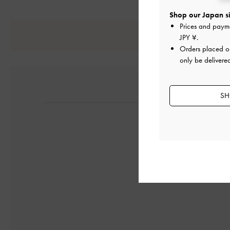
Shop our Japan si
Prices and paym
JPY ¥
.
Orders placed 
only be delivere
SH