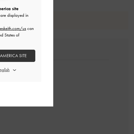
erica site
are displayed in
eskeith.com/us
can
ed States of
 AMERICA SITE