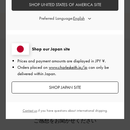
SHOP UNITED STATES OF AMERICA SITE
Preferred Language:
レビューは購入した方のみ投稿ができます。
Shop our Japan site
Prices and payment amounts are displayed in
JPY ¥
.
Orders placed on
www.charleskeith.jp/jp
can only be
delivered within Japan.
カスタマーレビュー
SHOP JAPAN SITE
Contact us
if you have questions about international shipping.
ご感想をお聞かせください