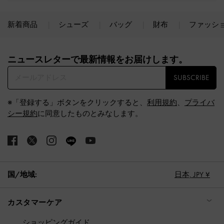
新着商品
シューズ
バッグ
財布
ファッシ
Site footer
ニュースレターで最新情報をお届けします。​
SUBSCRIBE
※「登録する」ボタンをクリックすると、
利用規約
、
プライバ
シー規約
に同意したものとみなします。
国/地域:
日本,
JPY ¥
カスタマーケア
ショッピングガイド