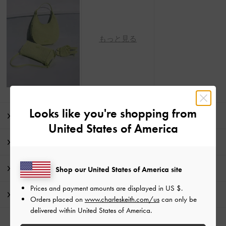
もっと見る
Looks like you're shopping from
商品説明
United States of America
商品詳細 / お手入れ方法
特典
Shop our United States of America site
Prices and payment amounts are displayed in
US $
.
配送 & 返品
Orders placed on
www.charleskeith.com/us
can only be
delivered within United States of America.