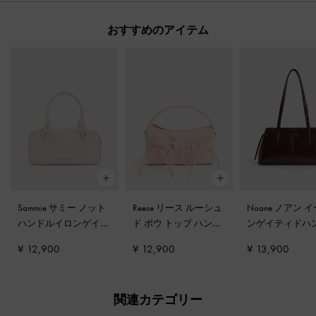
おすすめのアイテム
Sammie サミー ノット
Reese リース ルーシュ
Noane ノアン 
ハンドルイロンゲイテ
ド ボウ トップ ハンド
ンゲイティドハ
ィッドバッグ
-
クリー
ルバッグ
-
ソフトピン
ショルダーバッ
¥ 12,900
¥ 12,900
¥ 13,900
ム
ク
インベリーレッ
関連カテゴリー