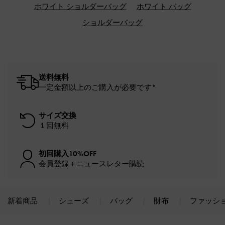
ホワイト ショルダーバッグ
ホワイト バッグ
ショルダーバッグ
送料無料
一定金額以上のご購入が必要です*
サイズ交換
１回無料
初回購入10%OFF
会員登録＋ニュースレター購読
新着商品
シューズ
バッグ
財布
ファッシ
Site footer