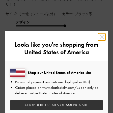
リ！！
|
サイズ:
その他（シューズ以外）
カラー:
ブラック系
デザイン
とてもよかった
Looks like you're shopping from
品質
United States of America
とてもよかった
もっと見る
Shop our United States of America site
Prices and payment amounts are displayed in
US $
.
このレビューは役に立ちましたか？
0
Orders placed on
www.charleskeith.com/us
can only be
0
delivered within United States of America.
SHOP UNITED STATES OF AMERICA SITE
公
2026-05-26
ご利用者様