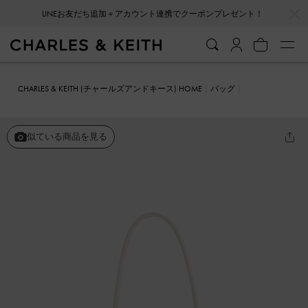
…
…
会員登録＋ニュースレター登録で10%OFFクーポンプレゼント！
CHARLES & KEITH (チャールズアンドキース) HOME
バッグ
ショルダーバッグ
Hazel ヘーゼル ボウ イロンゲイティッドトラペー
ズショルダーバッグ
似ている商品を見る