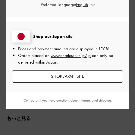
開
Preferred Language:
I like so much
日
Soft , classic & amazing 🤩
Shop our Japan site
日本語に翻訳する
Prices and payment amounts are displayed in
JPY ¥
.
|
サイズ:
その他（シューズ以外）
カラー:
ブラック系
Orders placed on
www.charleskeith.jp/jp
can only be
delivered within Japan.
デザイン
SHOP JAPAN SITE
よかった
品質
Contact us
if you have questions about international shipping.
よかった
もっと見る