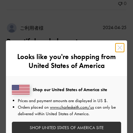
0
公
2024-04-25
ご利用者様
開
Beautiful and elegant
日
Looks like you're shopping from
United States of America
This is so beautiful and elegant designed. I love it.
日本語に翻訳する
|
サイズ:
その他（シューズ以外）
カラー:
ブラック系
Shop our United States of America site
デザイン
Prices and payment amounts are displayed in
US $
.
Orders placed on
www.charleskeith.com/us
can only be
とても良かった
delivered within United States of America.
品質
SHOP UNITED STATES OF AMERICA SITE
良かった