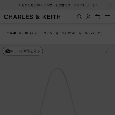
…
…
LINEお友だち追加＋アカウント連携でクーポンプレゼント！
CHARLES & KEITH (チャールズアンドキース) HOME
セール
バッグ
ショルダーバッグ
Koa コア スクエアプッシュロックショルダーバ
ッグ
似ている商品を見る