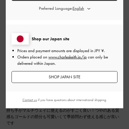
Preferred Language:
もっと見る
このレビューは役に立ちましたか？
0
Shop our Japan site
0
Prices and payment amounts are displayed in
JPY ¥
.
Orders placed on
www.charleskeith.jp/jp
can only be
公
2024-03-11
ご利用者様
delivered within Japan.
開
可愛いくて使いやすいマルチウ
日
SHOP JAPAN SITE
ェイ
Contact us
if you have questions about international shipping.
持ち手がマルチウェイに使えるのがすごく良い！つやのある質
感もゴールドの部分も可愛いくて季節問わず使える感じが良い
です