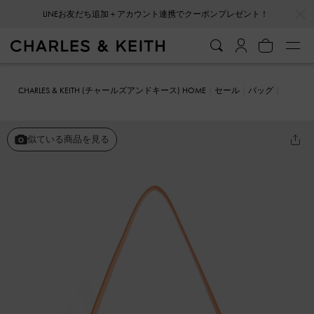
…
…
LINEお友だち追加＋アカウント連携でクーポンプレゼント！
会員登録＋ニュースレター登録で10%OFFクーポンプレゼント！
CHARLES & KEITH (チャールズアンドキース) HOME
セール
バッグ
ショルダーバッグ
Henrietta ヘンリエッタ ショルダーバッグ
似ている商品を見る