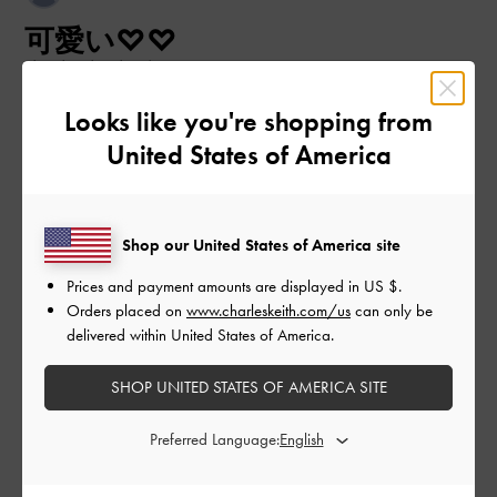
開
可愛い♡♡
日
Looks like you're shopping from
ネイビーがとてもオシャレで可愛い。しいていうならば斜めが
United States of America
けできるよう長めのベルトも付いてたら嬉しかったかな。
|
サイズ:
その他（シューズ以外）
カラー:
ブルー系
デザイン
Shop our United States of America site
とても良かった
Prices and payment amounts are displayed in
US $
.
Orders placed on
www.charleskeith.com/us
can only be
品質
delivered within United States of America.
普通
SHOP UNITED STATES OF AMERICA SITE
もっと見る
Preferred Language: