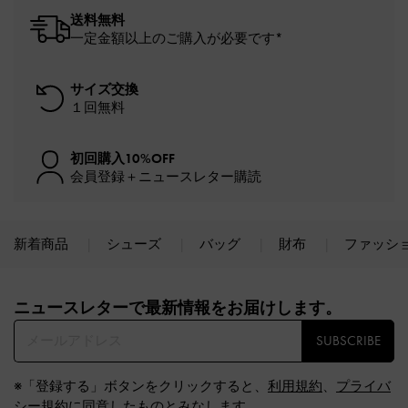
送料無料
一定金額以上のご購入が必要です*
サイズ交換
１回無料
初回購入10%OFF
会員登録＋ニュースレター購読
新着商品
シューズ
バッグ
財布
ファッシ
Site footer
ニュースレターで最新情報をお届けします。​
SUBSCRIBE
※「登録する」ボタンをクリックすると、
利用規約
、
プライバ
シー規約
に同意したものとみなします。