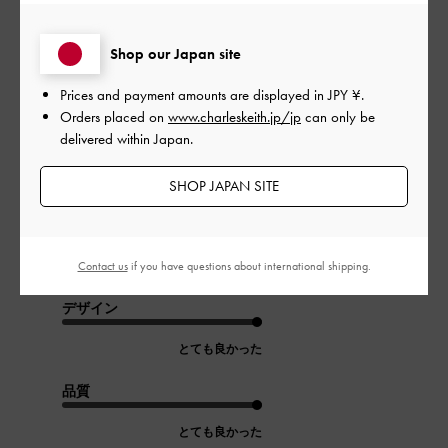
このレビューは役に立ちましたか？
0
0
Shop our Japan site
Prices and payment amounts are displayed in
JPY ¥
.
公
2024-08-03
ご利用者様
Orders placed on
www.charleskeith.jp/jp
can only be
開
delivered within Japan.
myoさんのレビュー
日
SHOP JAPAN SITE
このバックめちゃ好きだから友達にプレゼントした🥰🥰
Contact us
if you have questions about international shipping.
|
サイズ:
その他（シューズ以外）
カラー:
ホワイト系
デザイン
とても良かった
品質
とても良かった