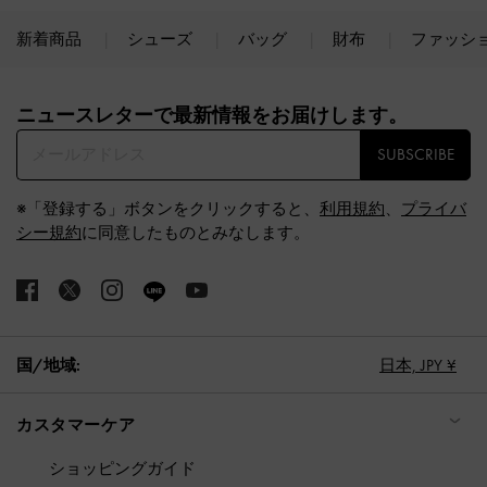
新着商品
シューズ
バッグ
財布
ファッシ
Site footer
ニュースレターで最新情報をお届けします。​
SUBSCRIBE
※「登録する」ボタンをクリックすると、
利用規約
、
プライバ
シー規約
に同意したものとみなします。
国/地域:
日本,
JPY ¥
カスタマーケア
ショッピングガイド