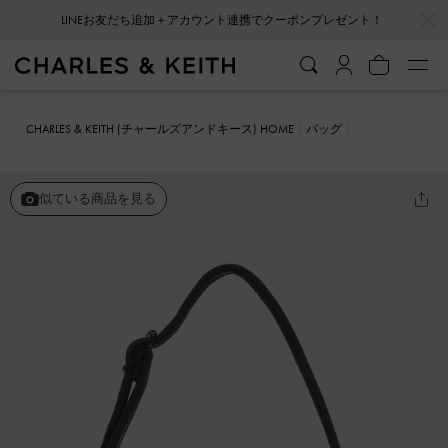
…
…
LINEお友だち追加＋アカウント連携でクーポンプレゼント！
CHARLES & KEITH (チャールズアンドキース) HOME
バッグ
ショルダーバッグ
Avenue アベニュー ショルダーバッグ
似ている商品を見る