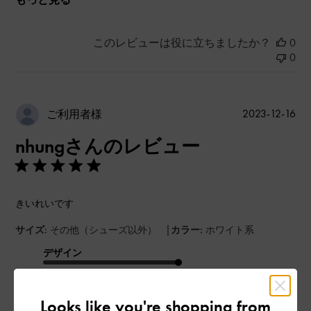
このレビューは役に立ちましたか？
0
0
公
2023-12-16
ご利用者様
開
nhungさんのレビュー
日
きいれいです
|
サイズ:
その他（シューズ以外）
カラー:
ホワイト系
デザイン
とてもよかった
Looks like you're shopping from
品質