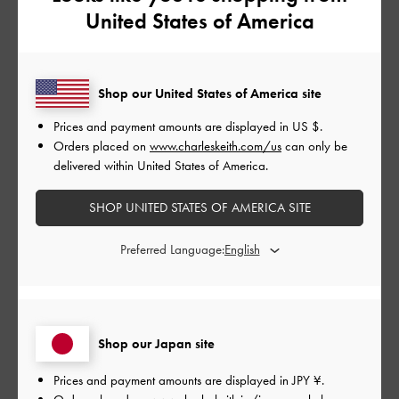
United States of America
とてもよかった
もっと見る
Shop our United States of America site
Prices and payment amounts are displayed in
US $
.
このレビューは役に立ちましたか？
0
Orders placed on
www.charleskeith.com/us
can only be
0
delivered within United States of America.
SHOP UNITED STATES OF AMERICA SITE
公
2023-11-01
ご利用者様
Preferred Language:
開
とてもお洒落
日
Shop our Japan site
大きさも生地も色合いも全て良かったです。
|
Prices and payment amounts are displayed in
JPY ¥
.
サイズ:
その他（シューズ以外）
カラー:
ホワイト系