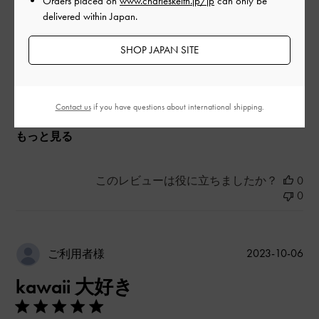
Orders placed on
www.charleskeith.jp/jp
can only be
デザイン
delivered within Japan.
とてもよかった
SHOP JAPAN SITE
品質
とてもよかった
Contact us
if you have questions about international shipping.
もっと見る
このレビューは役に立ちましたか？
0
0
公
2023-10-06
ご利用者様
開
kawaii 大好き
日