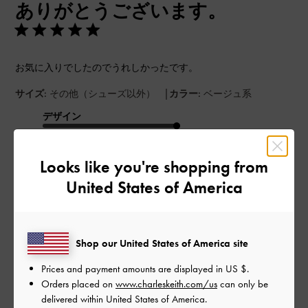
ありがとうございます。
日
お気に入りでしたのでうれしかったです。
|
サイズ:
その他（シューズ以外）
カラー:
ベージュ系
デザイン
とても良かった
Looks like you're shopping from
品質
United States of America
とても良かった
もっと見る
Shop our United States of America site
Prices and payment amounts are displayed in
US $
.
このレビューは役に立ちましたか？
0
Orders placed on
www.charleskeith.com/us
can only be
0
delivered within United States of America.