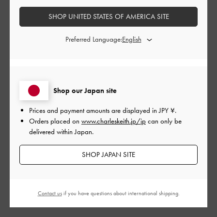
SHOP UNITED STATES OF AMERICA SITE
公
2024-01-11
ご利用者様
Preferred Language:
開
形が可愛い
日
Shop our Japan site
大きさもちょうど良く旅行に持っていこうと思っています。形
が可愛くて素敵です。
Prices and payment amounts are displayed in
JPY ¥
.
Orders placed on
www.charleskeith.jp/jp
can only be
|
サイズ:
その他（シューズ以外）
カラー:
ブラック系
delivered within Japan.
デザイン
SHOP JAPAN SITE
とても良かった
品質
Contact us
if you have questions about international shipping.
とても良かった