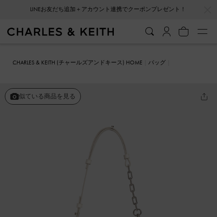
…
…
会員登録＋ニュースレター登録で10%OFFクーポンプレゼント！
CHARLES & KEITH (チャールズアンドキース) HOME
バッグ
ショルダーバッグ
Olivia オリビア ムーンバッグ
似ている商品を見る