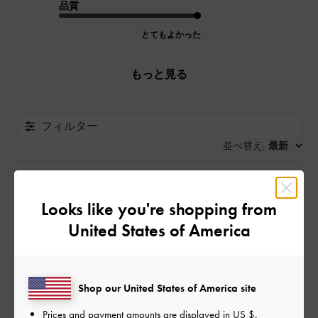
品質
とてもよかった
もっと見る
フィルター
並べ替え
最新
:
公
2025-08-16
ご利用者様
Looks like you're shopping from
開
United States of America
軽くて容量も十分
日
Shop our United States of America site
見た目はそんなに大きくないのに荷物がよく入るので愛用して
います。他の荷物が少なければペットボトルも入ります。
Prices and payment amounts are displayed in
US $
.