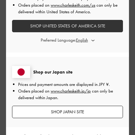
Orders placed on
www.charleskeith.com/us
can only be
ショルダーバッグとしてもハンドバッグとしても使える上に、
delivered within United States of America.
取り外し可能なのが便利です。また、ナイロン素材なので軽く
てとてもいいです。
SHOP UNITED STATES OF AMERICA SITE
|
サイズ:
その他（シューズ以外）
カラー:
ブラック系
Preferred Language:
デザイン
とてもよかった
品質
Shop our Japan site
とてもよかった
Prices and payment amounts are displayed in
JPY ¥
.
Orders placed on
www.charleskeith.jp/jp
can only be
delivered within Japan.
もっと見る
SHOP JAPAN SITE
このレビューは役に立ちましたか？
1
0