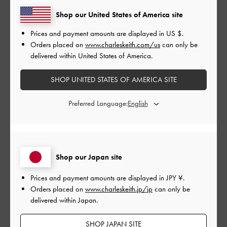
デザイン
Shop our United States of America site
とても良かった
Prices and payment amounts are displayed in
US $
.
Orders placed on
www.charleskeith.com/us
can only be
品質
delivered within United States of America.
とても良かった
SHOP UNITED STATES OF AMERICA SITE
もっと見る
Preferred Language:
このレビューは役に立ちましたか？
0
0
Shop our Japan site
Prices and payment amounts are displayed in
JPY ¥
.
公
2026-05-01
ご利用者様
Orders placed on
www.charleskeith.jp/jp
can only be
開
delivered within Japan.
皮が柔らかくて色もいいし、満
日
足でした
SHOP JAPAN SITE