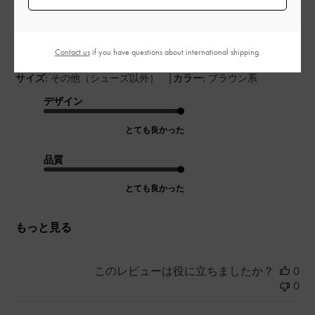
皮が柔らかくて色もいいし、満足でした
Contact us
if you have questions about international shipping.
|
サイズ:
その他（シューズ以外）
カラー:
ブラウン系
デザイン
とても良かった
品質
とても良かった
もっと見る
このレビューは役に立ちましたか？
0
0