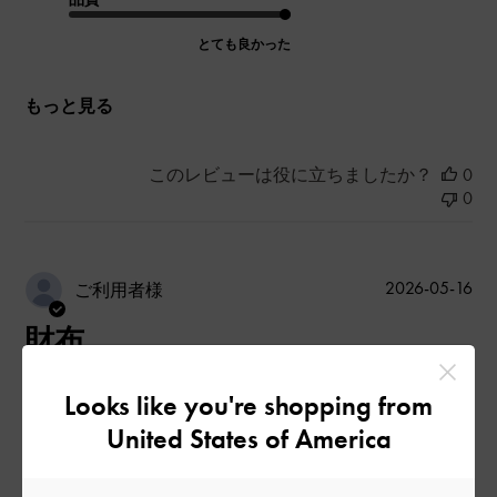
とても良かった
もっと見る
このレビューは役に立ちましたか？
0
0
公
2026-05-16
ご利用者様
開
財布
日
Looks like you're shopping from
United States of America
母のため買ったけど私も気になった
|
サイズ:
34/22cm
カラー:
その他