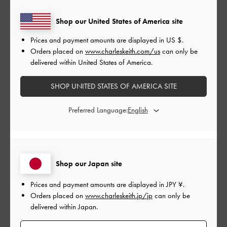
|
サイズ:
34/22cm
カラー:
その他
デザイン
Shop our United States of America site
Prices and payment amounts are displayed in
US $
.
とてもよかった
Orders placed on
www.charleskeith.com/us
can only be
delivered within United States of America.
品質
とてもよかった
SHOP UNITED STATES OF AMERICA SITE
Preferred Language:
もっと見る
このレビューは役に立ちましたか？
0
0
Shop our Japan site
Prices and payment amounts are displayed in
JPY ¥
.
公
2026-05-01
ご利用者様
Orders placed on
www.charleskeith.jp/jp
can only be
開
delivered within Japan.
皮が柔らかくて色もいいし、満
日