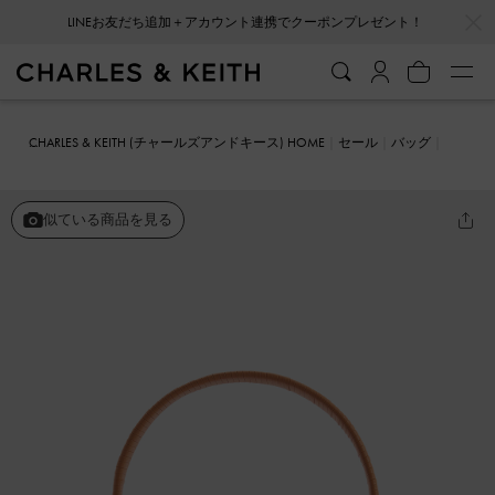
…
…
LINEお友だち追加＋アカウント連携でクーポンプレゼント！
CHARLES & KEITH (チャールズアンドキース) HOME
セール
バッグ
クロスボディバッグ
Simone シモーン ショルダーバッグ
似ている商品を見る