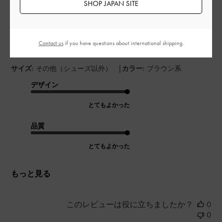
SHOP JAPAN SITE
足でした
Contact us
if you have questions about international shipping.
皮が柔らかくて色もいいし、満足でした
|
サイズ:
その他（シューズ以外）
カラー:
ブラウン系
デザイン
とてもよかった
品質
とてもよかった
もっと見る
このレビューは役に立ちましたか？
0
0