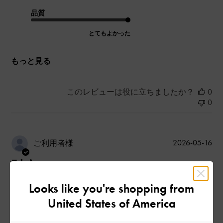
品質
とてもよかった
もっと見る
このレビューは役に立ちましたか？
0
0
公
2026-05-16
ご利用者様
開
財布
日
Looks like you're shopping from
United States of America
母のため買ったけど私も気になった