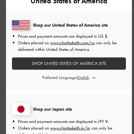
United States of America
です。
Shop our United States of America site
日常生活中使うのはとても便利です。
Prices and payment amounts are displayed in
US $
.
Review translation not available
Orders placed on
www.charleskeith.com/us
can only be
delivered within United States of America.
|
サイズ:
その他（シューズ以外）
カラー:
ブラック系
デザイン
SHOP UNITED STATES OF AMERICA SITE
とてもよかった
Preferred Language:
品質
とてもよかった
Shop our Japan site
もっと見る
Prices and payment amounts are displayed in
JPY ¥
.
Orders placed on
www.charleskeith.jp/jp
can only be
このレビューは役に立ちましたか？
0