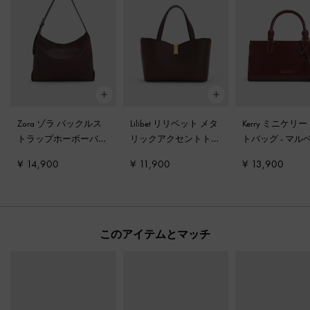
Zora ゾラ バックルス
Lilibet リリベット メタ
Kerry ミニケリー
トラップホーボーバッ
リックアクセントトー
トバッグ
-
マル
グ
-
プラム
トバッグ
-
プラム
プラム
¥ 14,900
¥ 11,900
¥ 13,900
このアイテムとマッチ