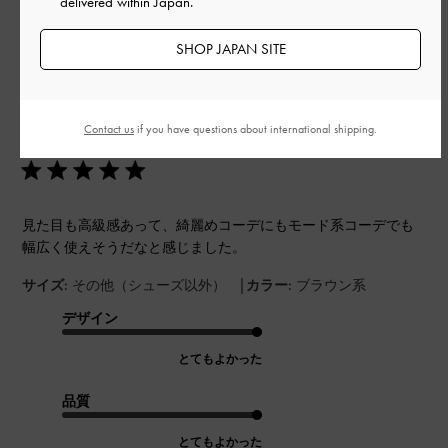
delivered within Japan.
0
SHOP JAPAN SITE
公
2025-10-06
ご利用者様
開
Contact us
if you have questions about international shipping.
高級感！！
日
見た目も高級感あって、綺麗めコーデにもモード系コーデでも
幅広く使えそうだなと感じました。
|
サイズ:
その他（シューズ以外）
カラー:
ブラウン系
デザイン
とてもよかった
品質
とてもよかった