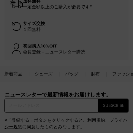
送料無料
一定金額以上のご購入が必要です*
サイズ交換
１回無料
初回購入10%OFF
会員登録＋ニュースレター購読
新着商品
シューズ
バッグ
財布
ファッシ
Site footer
ニュースレターで最新情報をお届けします。​
SUBSCRIBE
※「登録する」ボタンをクリックすると、
利用規約
、
プライバ
シー規約
に同意したものとみなします。