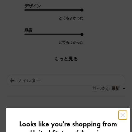
デザイン
とてもよかった
品質
とてもよかった
もっと見る
フィルター
並べ替え
最新
:
公
2026-06-17
ご利用者様
開
Looks like you're shopping from
日常生活中使うのはとても便利
日