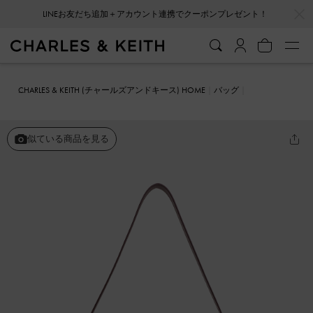
…
…
LINEお友だち追加＋アカウント連携でクーポンプレゼント！
CHARLES & KEITH (チャールズアンドキース) HOME
バッグ
ショルダーバッグ
Zora ゾラ バックルストラップスラウチーショル
ダーバッグ
似ている商品を見る