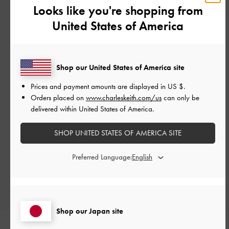
Looks like you're shopping from
United States of America
カスタマーレビュー
Shop our United States of America site
Prices and payment amounts are displayed in
US $
.
Orders placed on
www.charleskeith.com/us
can only be
delivered within United States of America.
ご感想をお聞かせください
SHOP UNITED STATES OF AMERICA SITE
Let us know what you think
Preferred Language:
レビューを書く
Shop our Japan site