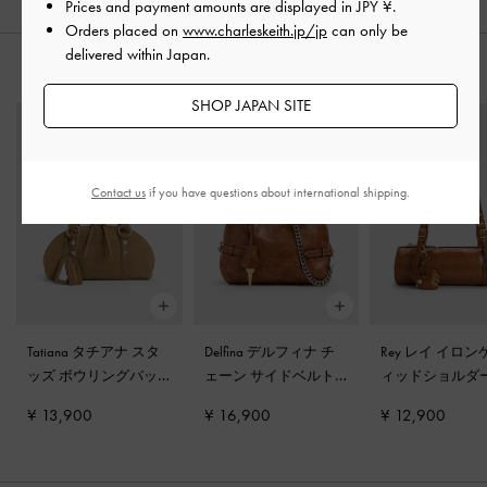
Prices and payment amounts are displayed in
JPY ¥
.
Orders placed on
www.charleskeith.jp/jp
can only be
delivered within Japan.
おすすめのアイテム
SHOP JAPAN SITE
Contact us
if you have questions about international shipping.
Tatiana タチアナ スタ
Delfina デルフィナ チ
Rey レイ イロ
ッズ ボウリングバッ
ェーン サイドベルト
ィッドショルダ
グ
-
サンド
トートバッグ
-
ディス
グ
-
ディストレ
¥ 13,900
¥ 16,900
¥ 12,900
トレスドタン
ン