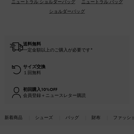
ニュートラル ショルダーバッグ
ニュートラル バッグ
ショルダーバッグ
送料無料
一定金額以上のご購入が必要です*
サイズ交換
１回無料
初回購入10%OFF
会員登録＋ニュースレター購読
新着商品
シューズ
バッグ
財布
ファッシ
Site footer