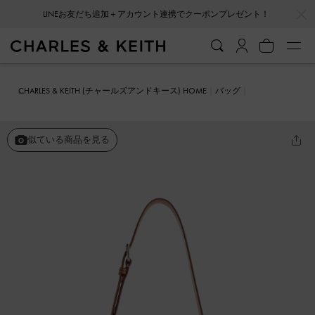
…
…
LINEお友だち追加＋アカウント連携でクーポンプレゼント！
CHARLES & KEITH (チャールズアンドキース) HOME
バッグ
ショルダーバッグ
Delfina デルフィナ チェーン サイドベルト ショル
ダーバッグ
似ている商品を見る