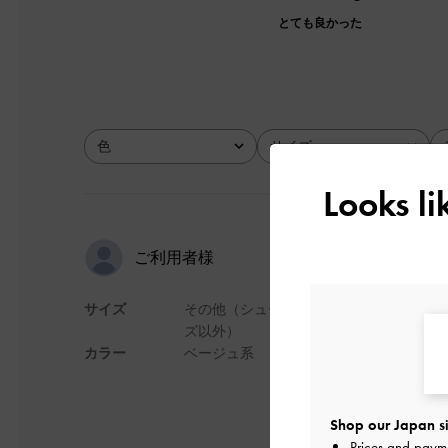
とても良かった
色
サイズ
全て
全て
Looks l
デザインが
ご利用者様
サイズ
その他（シュー
フラップや全体のフ
ズ以外）
で、色味は白すぎず
カラー
ベージュ系
れは！と思いすぐ購
ん出番がありそうで
デザイン
Shop our Japan si
Prices and paym