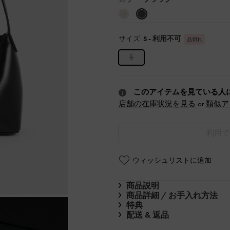
サイズ:
S
- 利用不可
品切れ
S
このアイテムを見ている人
店舗の在庫状況を見る
or
類似ア
利用で
ウィッシュリストに追加
商品説明
商品詳細 / お手入れ方法
特典
配送 & 返品