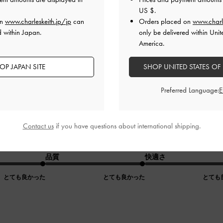
とても良かった
とても良かった
とても
US $
.
on
www.charleskeith.jp/jp
can
Orders placed on
www.charl
d within Japan.
only be delivered within Unit
America.
OP JAPAN SITE
SHOP UNITED STATES OF
Preferred Language:
ぷり高見えバッグ
Contact us
if you have questions about international shipping.
ル使いもできる、バッグです。
ても余裕があるサイズで、ストラップの長さも調節できるので
品質
快適さ
とても良かった
とても良かった
とても