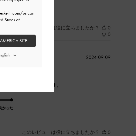
良かった
eskeith.com/us
can
ed States of
このレビューは役に立ちましたか？
0
0
 AMERICA SITE
公
2024-09-09
開
日
、いろいろ活躍しそうです。
良かった
このレビューは役に立ちましたか？
0