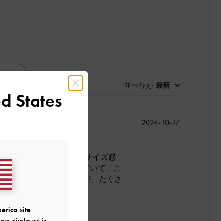
並べ替え
最新
:
d States
公
2024-10-17
開
日
、絶妙です！持ちやすいサイズ感
。webでバッグを探していて、こ
ょっとだけ気になりますが、たくさ
erica site
are displayed in