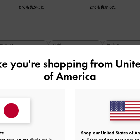
とても良かった
とても良かった
デザイン
品質
快適さ
全て
全て
全て
ike you're shopping from
Unite
of America
理想的
ォルムなどデザインが安っぽくないけどかっちりしすぎなくて
くすみすぎず、季節も合わせる服装もあまり選ばないと思います
入しました。写真通りで安心です✨容量はそこまでないのがち
す！大事に使います。
品質
快適さ
te
Shop our United States of Am
ent amounts are displayed in
Prices and payment amounts 