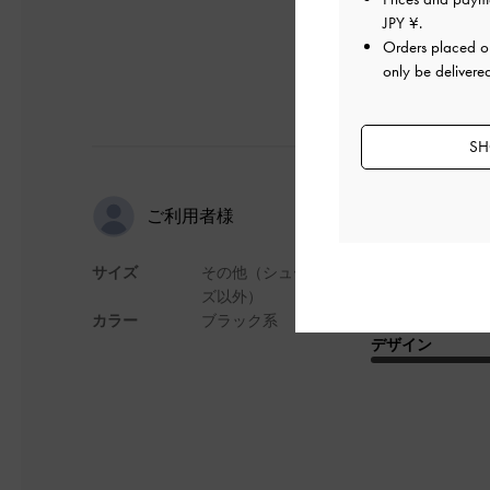
JPY ¥
.
Orders placed 
only be delivere
SH
高級感たっ
ご利用者様
サイズ
その他（シュー
普段使いもフォーマ
ズ以外）
財布、スマホをいれ
カラー
ブラック系
デザイン