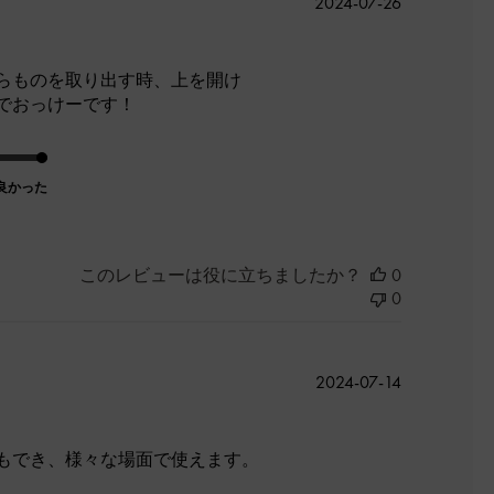
公
2024-07-26
開
日
らものを取り出す時、上を開け
でおっけーです！
良かった
このレビューは役に立ちましたか？
0
0
公
2024-07-14
開
日
もでき、様々な場面で使えます。