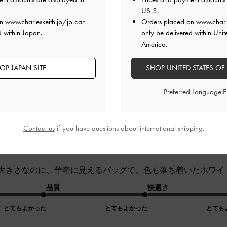
取り出しやすいのが◎
US $
.
on
www.charleskeith.jp/jp
can
Orders placed on
www.charl
品質
快適さ
d within Japan.
only be delivered within Unit
America.
よかった
とてもよかった
とても
OP JAPAN SITE
SHOP UNITED STATES OF
Preferred Language:
Contact us
if you have questions about international shipping.
ズザベスト
大きさなのに、華奢に見えるバッグで、色も落ち着いたホワイ
品質
快適さ
とてもよかった
とてもよかった
とても