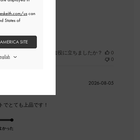
eskeith.com/us
can
ed States of
よかった
 AMERICA SITE
このレビューは役に立ちましたか？
0
0
公
2026-08-05
開
日
トでとても上品です！
よかった