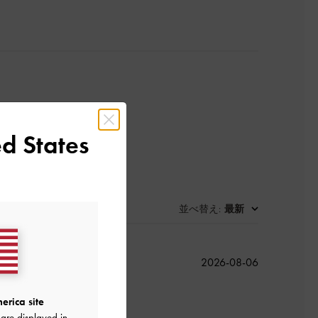
d States
並べ替え
最新
:
公
2026-08-06
開
日
erica site
are displayed in