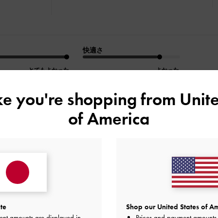
快適さ
とてもよかった
よかった
ike you're shopping from
Unite
of America
デザイン
品質
快適さ
全て
全て
全て
もいて損無し!
te
Shop our United States of Am
く、場所を選ばず、何処へでも持っていける良いバックです。
ent amounts are displayed in
Prices and payment amounts 