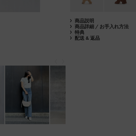
商品説明
商品詳細 / お手入れ方法
特典
配送 & 返品
戻る
次