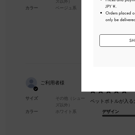
ズ以外）
チャックも大きく、
JPY ¥
.
カラー
ベージュ系
Orders placed 
デザイン
only be delivere
SH
シンプルイ
ご利用者様
サイズ
その他（シュー
ペットボトルが入る
ズ以外）
カラー
ホワイト系
デザイン