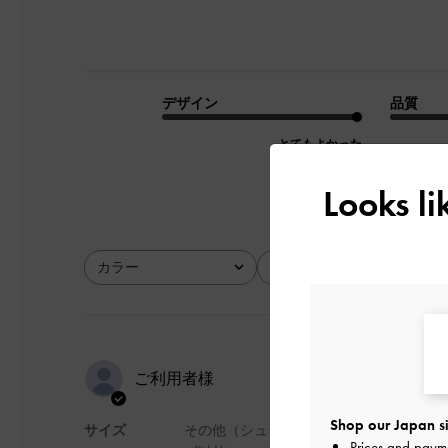
デザイン
品質
とてもよかった
Looks l
カラー
サイズ
全て
全て
一つ持って
ご利用者様
Shop our Japan si
サイズ
その他（シュー
大きさもちょうど良
Prices and paym