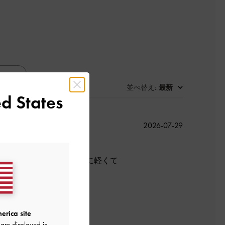
並べ替え
最新
:
d States
公
2026-07-29
開
日
、荷物がしっかり入るのに軽くて
良かった
erica site
are displayed in