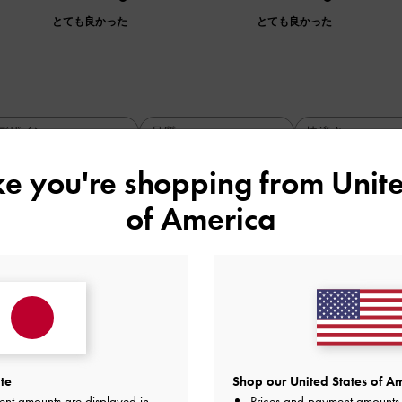
とても良かった
とても良かった
デザイン
品質
快適さ
全て
全て
全て
ike you're shopping from
Unite
of America
使いやすさも最高です！
しゃれで、日常使いにぴったりです。サイズ感もちょうどよく
ても満足しています！
品質
快適さ
とても良かった
とても良かった
とても
te
Shop our United States of Am
ent amounts are displayed in
Prices and payment amounts 