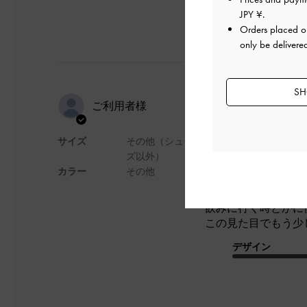
JPY ¥
.
Orders placed 
only be delivere
SH
思った通り
ご利用者様
サイズ
その他（シュー
ずっと気になってて
ズ以外）
思った通り見た目が
カラー
その他
ミラー系のこの見た
サイズはやはり小さ
飲みに行く時とかに
この見た目でもう少
デザイン