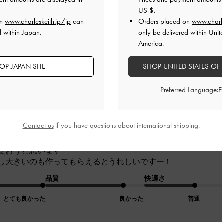
US $
.
on
www.charleskeith.jp/jp
can
Orders placed on
www.charl
d within Japan.
only be delivered within Unit
America.
OP JAPAN SITE
SHOP UNITED STATES OF
Preferred Language:
、でも小さいなぁって思って悩んでましたが、購入しました！
いい！
Contact us
if you have questions about international shipping.
目、大好きです♡
いですが…
使おうと思います
し大きいのも作ってもらえるとうれしいですー！
品質
快適さ
とても良かった
良かった
普通