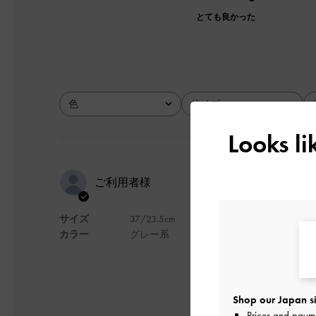
とても良かった
色
サイズ
全て
全て
Looks l
デザインも
ご利用者様
サイズ
37/23.5cm
デザインがとてもお
カラー
グレー系
持ちやすいです。と
デザイン
Shop our Japan si
Prices and paym