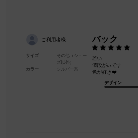
バック
ご利用者様
サイズ
その他（シュー
若い
ズ以外）
値段がokです
カラー
シルバー系
色が好き❤️
デザイン