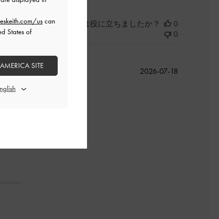
eskeith.com/us
can
このレビューは役に立ちましたか？
0
ed States of
0
 AMERICA SITE
公
2026-07-18
開
日