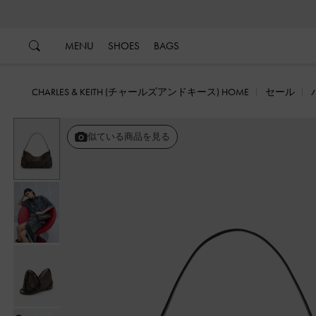
…
…
MENU
SHOES
BAGS
CHARLES & KEITH (チャールズアンドキース) HOME
セール
戻る
似ている商品を見る