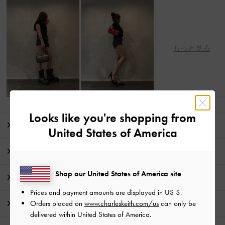
もっと見る
Looks like you're shopping from
商品説明
United States of America
商品詳細 / お手入れ方法
Shop our United States of America site
特典
Prices and payment amounts are displayed in
US $
.
Orders placed on
www.charleskeith.com/us
can only be
配送 & 返品
delivered within United States of America.