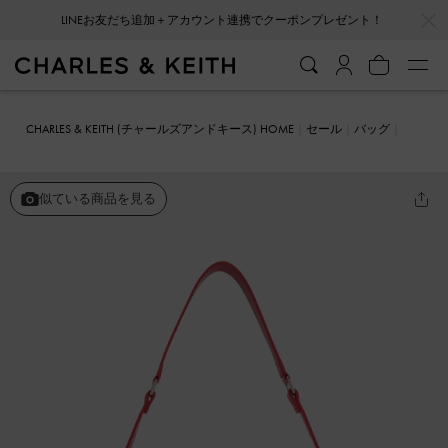
…
…
LINEお友だち追加＋アカウント連携でクーポンプレゼント！
CHARLES & KEITH (チャールズアンドキース) HOME
セール
バッグ
ショルダーバッグ
Blaise ブレイス ベルトショルダーバッグ
似ている商品を見る