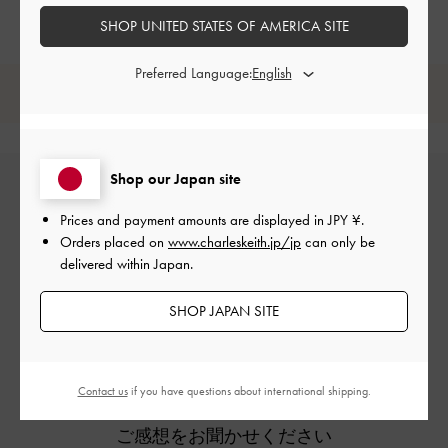
SHOP UNITED STATES OF AMERICA SITE
Preferred Language:
レビューは購入した方のみ投稿ができます。
Shop our Japan site
Prices and payment amounts are displayed in
JPY ¥
.
Orders placed on
www.charleskeith.jp/jp
can only be
delivered within Japan.
SHOP JAPAN SITE
カスタマーレビュー
Contact us
if you have questions about international shipping.
ご感想をお聞かせください