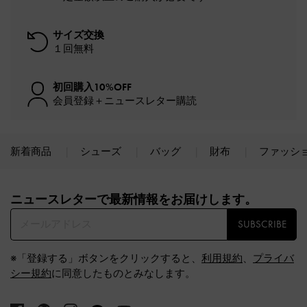
サイズ交換
１回無料
初回購入10%OFF
会員登録＋ニュースレター購読
新着商品
シューズ
バッグ
財布
ファッシ
Site footer
ニュースレターで最新情報をお届けします。​
SUBSCRIBE
※「登録する」ボタンをクリックすると、
利用規約
、
プライバ
シー規約
に同意したものとみなします。