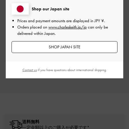
カスタマーレビュー
Shop our Japan site
Prices and payment amounts are displayed in
JPY ¥
.
Orders placed on
www.charleskeith.jp/jp
can only be
delivered within Japan.
ご感想をお聞かせください
SHOP JAPAN SITE
Let us know what you think
レビューを書く
Contact us
if you have questions about international shipping.
送料無料
一定金額以上のご購入が必要です*