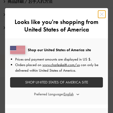
商品詳細 / お手入れ方法
特典
Looks like you're shopping from
配送 & 返品
United States of America
Shop our United States of America site
Prices and payment amounts are displayed in
US $
.
レビューは購入した方のみ投稿ができます。
Orders placed on
www.charleskeith.com/us
can only be
delivered within United States of America.
SHOP UNITED STATES OF AMERICA SITE
Preferred Language: