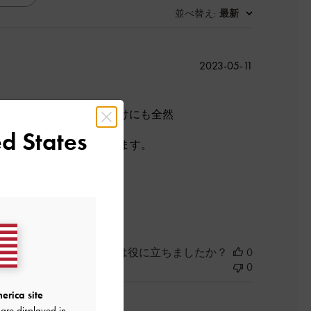
並べ替え
最新
:
公
2023-05-11
開
日
。なのでデートなどお出かけにも全然
d States
服に合わせることができます。
良かった
このレビューは役に立ちましたか？
0
0
erica site
are displayed in