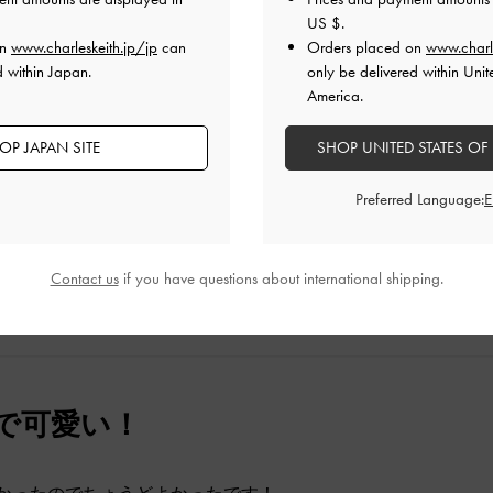
US $
.
on
www.charleskeith.jp/jp
can
Orders placed on
www.charl
d within Japan.
only be delivered within Unit
America.
いので手持ちの財布は入らず、そのまま財布として使ってます
かないので小銭は出しにくそうですが、可愛いのでよしです！
OP JAPAN SITE
SHOP UNITED STATES OF
品質
快適さ
Preferred Language:
とても良かった
とても良かった
とても
Contact us
if you have questions about international shipping.
で可愛い！