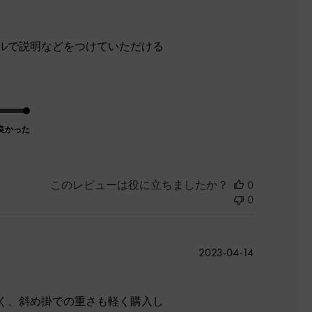
ルで説明などをつけていただける
良かった
このレビューは役に立ちましたか？
0
0
公
2023-04-14
開
日
く、斜め掛での重さも軽く購入し