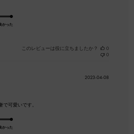
良かった
このレビューは役に立ちましたか？
0
0
公
2023-04-08
開
日
奢で可愛いです。
良かった