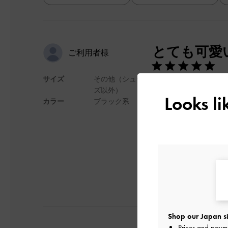
全て
全て
とても可愛
ご利用者様
サイズ
その他（シュー
少し小さめのサイズで
ズ以外）
使えます！
Looks l
カラー
ブラック系
小さめなので、ファ
デザイン
普
Shop our Japan si
Prices and paym