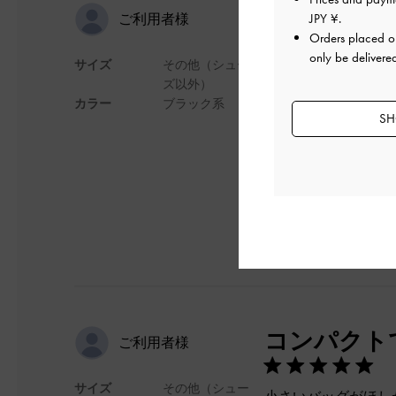
かわいい！
JPY ¥
.
ご利用者様
Orders placed 
only be delivere
サイズ
その他（シュー
中学生の娘に購入！
ズ以外）
容量はあまり入らな
カラー
ブラック系
チャックが大きく開
SH
デザイン
コンパクト
ご利用者様
サイズ
その他（シュー