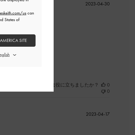
公
2023-04-30
開
eskeith.com/us
can
日
ed States of
！
 AMERICA SITE
良かった
このレビューは役に立ちましたか？
0
0
公
2023-04-17
開
日