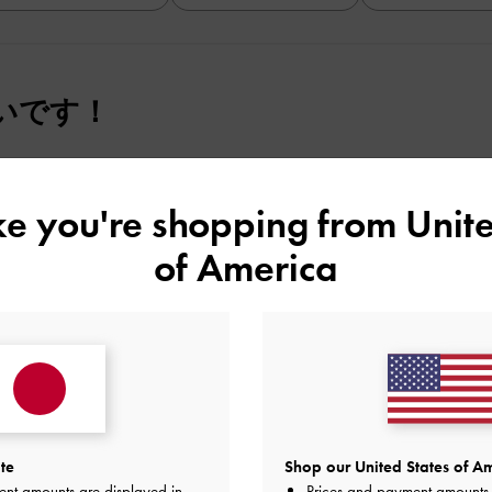
全て
全て
全て
いです！
すが、ミニ財布、キーケース、リップ、AirPodsは入ります
ike you're shopping from
Unite
ッションの邪魔をせず、それでいて存在感があるのでいろんな
of America
品質
快適さ
通
とても良かった
とても
te
Shop our United States of Am
ent amounts are displayed in
Prices and payment amounts 