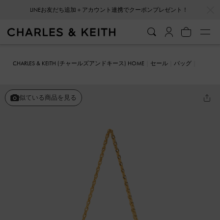
…
…
LINEお友だち追加＋アカウント連携でクーポンプレゼント！
会員登録＋ニュースレター登録で10%OFFクーポンプレゼント！
CHARLES & KEITH (チャールズアンドキース) HOME
セール
バッグ
ショルダーバッグ
Eudora ユードラ スカルプチュアバック
似ている商品を見る