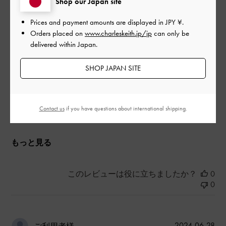
Shop our Japan site
質感も良くて、高みえします。
買って良かったです。
Prices and payment amounts are displayed in
JPY ¥
.
Orders placed on
www.charleskeith.jp/jp
can only be
|
サイズ:
その他（シューズ以外）
カラー:
ブラック系
delivered within Japan.
デザイン
SHOP JAPAN SITE
あまりよくなかった
品質
Contact us
if you have questions about international shipping.
とてもよかった
もっと見る
このレビューは役に立ちましたか？
0
0
公
2024-06-28