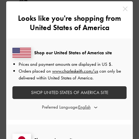
品質
とてもよかった
Looks like you're shopping from
United States of America
もっと見る
このレビューは役に立ちましたか？
0
Shop our United States of America site
0
Prices and payment amounts are displayed in
US $
.
Orders placed on
www.charleskeith.com/us
can only be
delivered within United States of America.
公
2024-08-07
ご利用者様
開
SHOP UNITED STATES OF AMERICA SITE
形も可愛くて高見えします
日
Preferred Language:
セールで購入しました。
鞄の形が可愛いのと、留め具が可愛くて選びました。