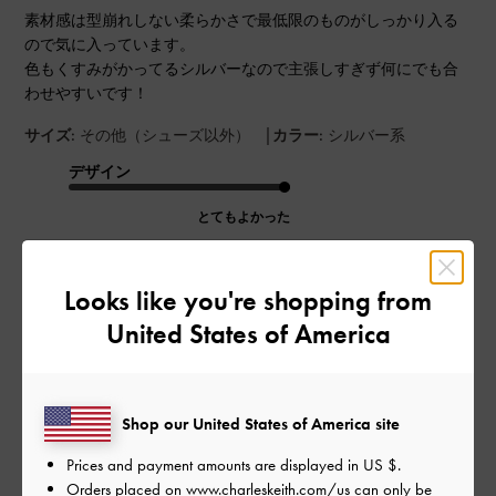
素材感は型崩れしない柔らかさで最低限のものがしっかり入る
ので気に入っています。
色もくすみがかってるシルバーなので主張しすぎず何にでも合
わせやすいです！
|
サイズ:
その他（シューズ以外）
カラー:
シルバー系
デザイン
とてもよかった
品質
Looks like you're shopping from
とてもよかった
United States of America
もっと見る
Shop our United States of America site
このレビューは役に立ちましたか？
1
0
Prices and payment amounts are displayed in
US $
.
Orders placed on
www.charleskeith.com/us
can only be