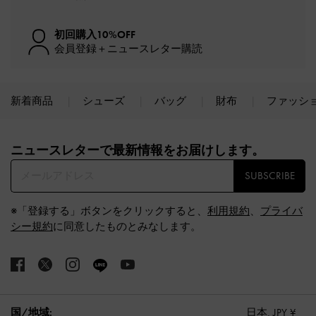
初回購入10%OFF
会員登録＋ニュースレター購読
新着商品
シューズ
バッグ
財布
ファッシ
Site footer
ニュースレターで最新情報をお届けします。​
SUBSCRIBE
※「登録する」ボタンをクリックすると、
利用規約
、
プライバ
シー規約
に同意したものとみなします。
国/地域:
日本,
JPY ¥