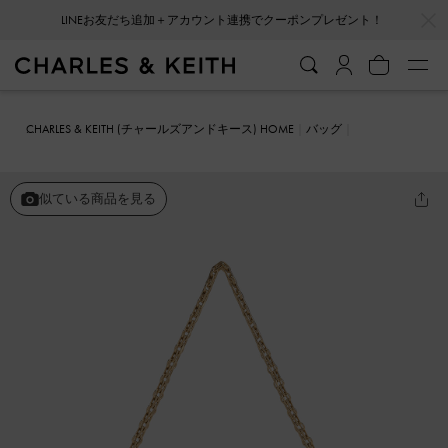
…
…
LINEお友だち追加＋アカウント連携でクーポンプレゼント！
CHARLES & KEITH (チャールズアンドキース) HOME
バッグ
ショルダーバッグ
Caia カイア メタリックフロントフラップショル
ダーバッグ
似ている商品を見る