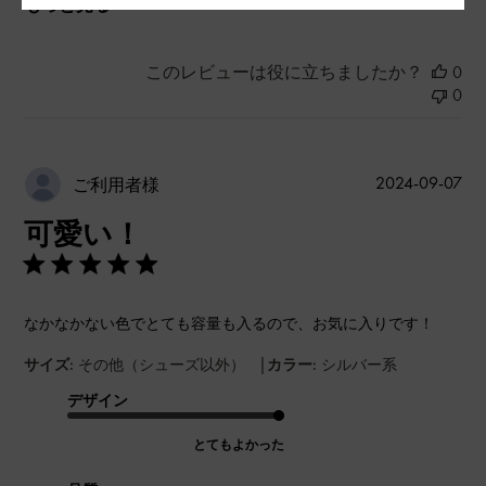
もっと見る
このレビューは役に立ちましたか？
0
0
公
2024-09-07
ご利用者様
開
可愛い！
日
なかなかない色でとても容量も入るので、お気に入りです！
|
サイズ:
その他（シューズ以外）
カラー:
シルバー系
デザイン
とてもよかった