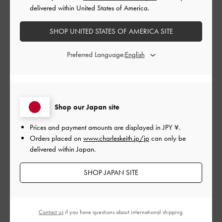
delivered within United States of America.
公
2024-09-22
ご利用者様
SHOP UNITED STATES OF AMERICA SITE
開
isaさんのレビュー
日
Preferred Language:
友人の誕生日プレゼントとして購入しました。喜んでもらえま
した。
Shop our Japan site
|
サイズ:
その他（シューズ以外）
カラー:
ブラック系
Prices and payment amounts are displayed in
JPY ¥
.
デザイン
Orders placed on
www.charleskeith.jp/jp
can only be
delivered within Japan.
とてもよかった
SHOP JAPAN SITE
品質
とてもよかった
Contact us
if you have questions about international shipping.