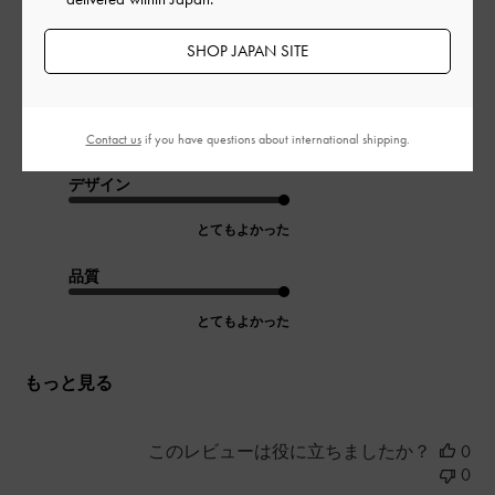
2wayにもできる機能性
SHOP JAPAN SITE
ちっちゃいペットボトル400㎖と財布と2つ折りの財布ハンカ
チ、お化粧直し道具が入る収納性
買ってよかったと思いました。
Contact us
if you have questions about international shipping.
|
サイズ:
その他（シューズ以外）
カラー:
ブラック系
デザイン
とてもよかった
品質
とてもよかった
もっと見る
このレビューは役に立ちましたか？
0
0