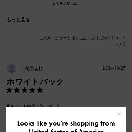
とてもよかった
もっと見る
このレビューは役に立ちましたか？
0
0
公
2024-10-27
ご利用者様
開
ホワイトバック
日
形もとても綺麗で使いやすく
愛用しています！
Looks like you're shopping from
|
サイズ:
その他（シューズ以外）
カラー:
ベージュ系
United States of America