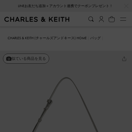
…
…
会員登録＋ニュースレター登録で10%OFFクーポンプレゼント！
CHARLES & KEITH (チャールズアンドキース) HOME
バッグ
ショルダーバッグ
Trin トリン スラウチーショルダーバッグ
似ている商品を見る