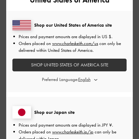
デザイン
とてもよかった
Shop our United States of America site
品質
Prices and payment amounts are displayed in
US $
.
とてもよかった
Orders placed on
www.charleskeith.com/us
can only be
delivered within United States of America.
もっと見る
SHOP UNITED STATES OF AMERICA SITE
このレビューは役に立ちましたか？
0
Preferred Language:
0
公
2024-10-22
ご利用者様
Shop our Japan site
開
初めて買った
日
Prices and payment amounts are displayed in
JPY ¥
.
Orders placed on
www.charleskeith.jp/jp
can only be
delivered within Japan.