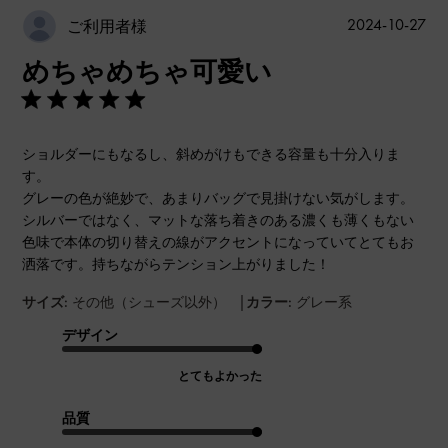
公
2024-10-27
ご利用者様
開
めちゃめちゃ可愛い
日
ショルダーにもなるし、斜めがけもできる容量も十分入りま
す。
グレーの色が絶妙で、あまりバッグで見掛けない気がします。
シルバーではなく、マットな落ち着きのある濃くも薄くもない
色味で本体の切り替えの線がアクセントになっていてとてもお
洒落です。持ちながらテンション上がりました！
|
サイズ:
その他（シューズ以外）
カラー:
グレー系
デザイン
とてもよかった
品質