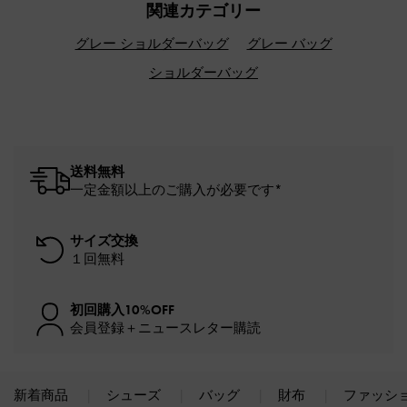
関連カテゴリー
グレー ショルダーバッグ
グレー バッグ
ショルダーバッグ
送料無料
一定金額以上のご購入が必要です*
サイズ交換
１回無料
初回購入10%OFF
会員登録＋ニュースレター購読
新着商品
シューズ
バッグ
財布
ファッシ