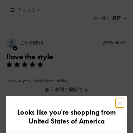
フィルター
並べ替え
最新
:
公
2026-06-05
ご利用者様
開
Ilove the style
日
I dont use yet but ithink is beautiful bag
日本語に翻訳する
|
サイズ:
その他（シューズ以外）
カラー:
ベージュ系
Looks like you're shopping from
デザイン
United States of America
とてもよかった