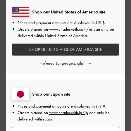
品質
Shop our United States of America site
とてもよかった
Prices and payment amounts are displayed in
US $
.
Orders placed on
www.charleskeith.com/us
can only be
もっと見る
delivered within United States of America.
このレビューは役に立ちましたか？
0
SHOP UNITED STATES OF AMERICA SITE
0
Preferred Language:
公
2026-05-17
ご利用者様
開
良いもの👍👍👍
日
Shop our Japan site
Prices and payment amounts are displayed in
JPY ¥
.
Orders placed on
www.charleskeith.jp/jp
can only be
delivered within Japan.
良いもの👍👍👍
日本語に翻訳する