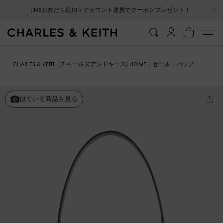
…
…
LINEお友だち追加＋アカウント連携でクーポンプレゼント！
CHARLES & KEITH (チャールズアンドキース) HOME
セール
バッグ
ショルダーバッグ
Aurelia オレリア メタリックアクセントサドルバ
ッグ
似ている商品を見る