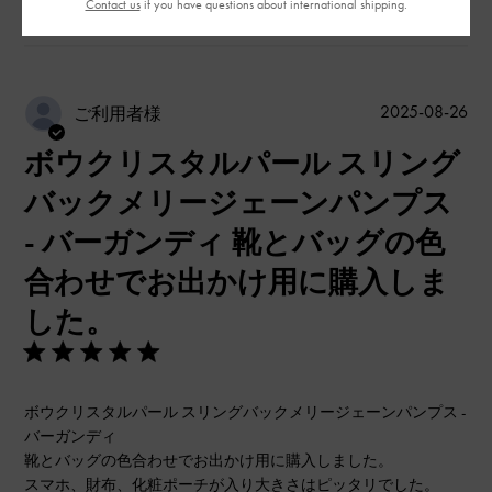
Contact us
if you have questions about international shipping.
0
公
2025-08-26
ご利用者様
開
ボウクリスタルパール スリング
日
バックメリージェーンパンプス
- バーガンディ 靴とバッグの色
合わせでお出かけ用に購入しま
した。
ボウクリスタルパール スリングバックメリージェーンパンプス -
バーガンディ
靴とバッグの色合わせでお出かけ用に購入しました。
スマホ、財布、化粧ポーチが入り大きさはピッタリでした。