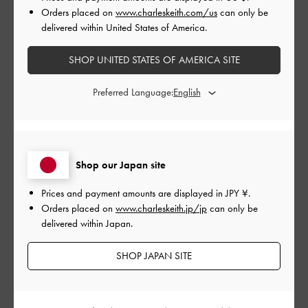
Orders placed on
www.charleskeith.com/us
can only be
コンパクトなのに中身もしっかり入ります！
delivered within United States of America.
軽くて持ちやすい◎
生地が硬めでバッグの開け閉めがしづらいのが残念ですが、か
わいいので良しとします！
SHOP UNITED STATES OF AMERICA SITE
ただ、どうやったらスムーズに閉められるのか知りたいです。
Preferred Language:
Review translation not available
|
サイズ:
その他（シューズ以外）
カラー:
レッド系
デザイン
Shop our Japan site
とても良かった
Prices and payment amounts are displayed in
JPY ¥
.
品質
Orders placed on
www.charleskeith.jp/jp
can only be
delivered within Japan.
普通
SHOP JAPAN SITE
もっと見る
このレビューは役に立ちましたか？
0