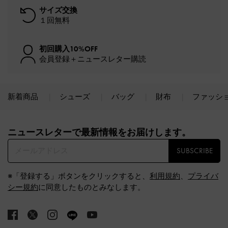
サイズ交換
１回無料
初回購入10%OFF
会員登録＋ニュースレター購読
新着商品
シューズ
バッグ
財布
ファッシ
Site footer
ニュースレターで最新情報をお届けします。​
SUBSCRIBE
※「登録する」ボタンをクリックすると、
利用規約
、
プライバ
シー規約
に同意したものとみなします。