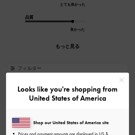
とても良かった
品質
良かった
もっと見る
フィルター
並べ替え
最新
:
Looks like you're shopping from
United States of America
公
2025-11-05
ご利用者様
開
デザイン、色味最高です◎
日
Shop our United States of America site
Prices and payment amounts are displayed in
US $
.