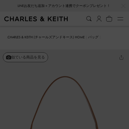
…
…
LINEお友だち追加＋アカウント連携でクーポンプレゼント！
CHARLES & KEITH (チャールズアンドキース) HOME
バッグ
ショルダーバッグ
Wisteria ウィステリア メタリックアクセントショ
ルダーバッグ
似ている商品を見る