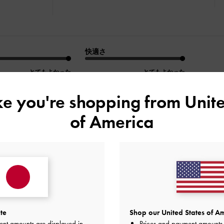
快適さ
とてもよかった
とてもよかった
ike you're shopping from
Unite
of America
デザイン
品質
快適さ
全て
全て
全て
に高級感
te
Shop our United States of Am
すく、色味も上品でとても高級なバッグに見えます
ent amounts are displayed in
Prices and payment amounts 