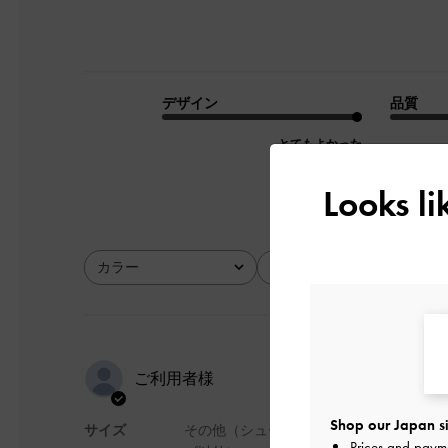
デザイン
品質
とてもよかった
Looks l
カラー
サイズ
全て
全て
お値段以上
ご利用者様
Shop our Japan si
サイズ
その他（シュー
形が個性的で持ちや
Prices and paym