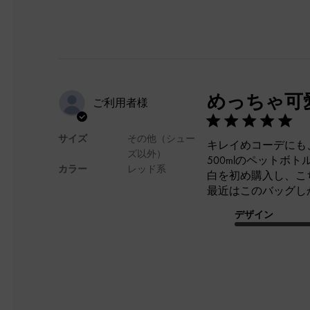
めっちゃ可
ご利用者様
サイズ
その他（シュー
キレイめコーデにも
ズ以外）
500mlのペットボ
カラー
レッド系
白を初め購入し、こ
最近はこのバッグし
デザイン