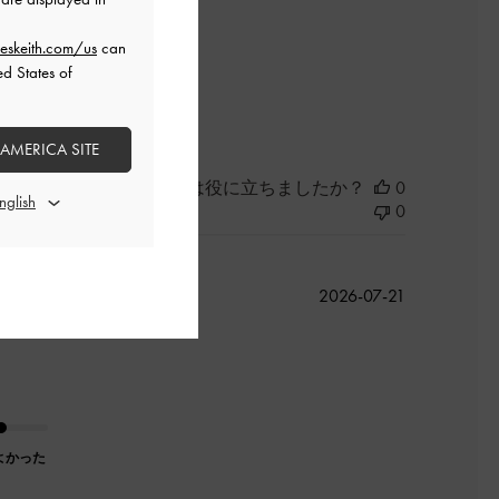
eskeith.com/us
can
ed States of
よかった
 AMERICA SITE
このレビューは役に立ちましたか？
0
0
公
す
2026-07-21
開
日
よかった