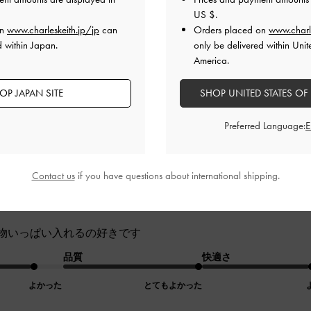
、荷物もたくさん入るので買った良かったです
US $
.
on
www.charleskeith.jp/jp
can
Orders placed on
www.charl
品質
快適さ
d within Japan.
only be delivered within Unit
America.
とてもよかった
とてもよかった
とても
OP JAPAN SITE
SHOP UNITED STATES OF
Preferred Language:
Contact us
if you have questions about international shipping.
ザインで物いっぱい入れるの好きで
物いっぱい入れるの好きです
品質
快適さ
よかった
とてもよかった