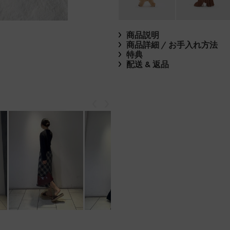
商品説明
商品詳細 / お手入れ方法
特典
配送 & 返品
戻る
次