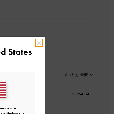
d States
並べ替え
最新
:
公
2026-08-03
開
日
erica site
are displayed in