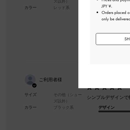
ズ以外）
持ち手も調整できて
JPY ¥
.
カラー
レッド系
Orders placed 
デザイン
only be delivere
SH
シンプルデ
ご利用者様
サイズ
その他（シュー
シンプルデザインで
ズ以外）
カラー
ブラック系
デザイン