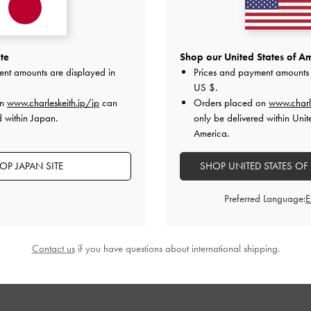
2
0
1
0
te
Shop our United States of Am
ent amounts are displayed in
Prices and payment amounts 
US $
.
on
www.charleskeith.jp/jp
can
Orders placed on
www.charl
d within Japan.
only be delivered within Unit
快適さ
America.
とてもよかった
とてもよかった
OP JAPAN SITE
SHOP UNITED STATES OF
Preferred Language:
デザイン
品質
快適さ
全て
全て
全て
Contact us
if you have questions about international shipping.