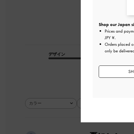
Shop our Japan si
Prices and paym
JPY ¥
.
Orders placed 
only be delivere
デザイン
品質
とてもよかった
SH
カラー
サイズ
全て
全て