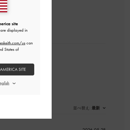
レビューを書く
erica site
are displayed in
eskeith.com/us
can
ed States of
 AMERICA SITE
並べ替え
最新
:
公
2026-05-28