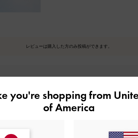
レビューは購入した方のみ投稿ができます。
カスタマーレビュー
ike you're shopping from
Unite
of America
5
1
4
0
基づく
3
0