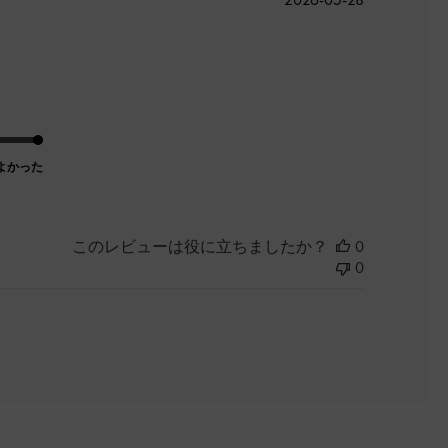
開
日
よかった
このレビューは役に立ちましたか？
0
0