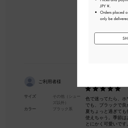
した。
JPY ¥
.
これからも沢山愛用
Orders placed 
デザイン
only be delivere
SH
❤
ご利用者様
サイズ
その他（シュー
色で迷ってたら、ホ
ズ以外）
でも、ブラックで良
カラー
ブラック系
夏ちょっと過ぎても
使えちゃう。季節は
とにかく可愛いです