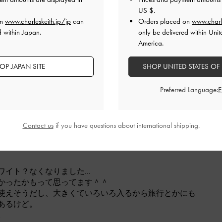
US $
.
させていただきます！
on
www.charleskeith.jp/jp
can
Orders placed on
www.charl
品質
快適さ
d within Japan.
only be delivered within Unit
America.
とてもよかった
とてもよかった
とても
OP JAPAN SITE
SHOP UNITED STATES OF
Preferred Language:
Contact us
if you have questions about international shipping.
ワイト？なくなりました…
かったかもって思ってます＾＾
使えそうだし、大きくていろいろ入るから旅行とかにも
あるけど。
。