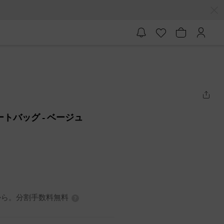
トトートバッグ
- ベージュ
7円から。分割手数料無料