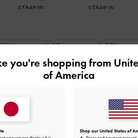
とてもよかった
とてもよかった
デザイン
品質
快適さ
全て
全て
全て
ike you're shopping from
Unite
of America
が沢山、大きめなバッグで色々入っ
良かったです！女性の夏は持ち物が非常に多くなりますよね。
めや化粧直しのための化粧品類、ハンディファン、飲み物…全
ので肩に食い込む心配もしなくていい上に夏にぴったりなデザ
te
Shop our United States of Am
ばかり使うので、旅行にも行くし、大きめなバッグが欲しいな
ent amounts are displayed in
Prices and payment amounts 