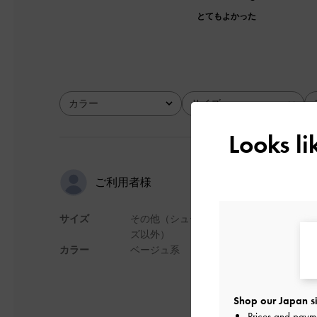
とてもよかった
カラー
サイズ
全て
全て
Looks l
夏は持ち物
ご利用者様
サイズ
その他（シュー
結論、めちゃくちゃ
ズ以外）
ぽり入り、日焼け止
カラー
ベージュ系
ち手の部分も太めな
やすいのも良い。
Shop our Japan si
普段小さめなバッグ
Prices and paym