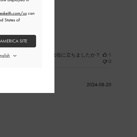
eskeith.com/us
can
ed States of
よかった
 AMERICA SITE
このレビューは役に立ちましたか？
1
0
公
2024-08-20
開
日