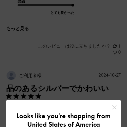
品質
とても良かった
もっと見る
このレビューは役に立ちましたか？
1
0
公
2024-10-27
ご利用者様
開
品のあるシルバーでかわいい
日
ギラギラで一見目立ちますが、品のあるカラーでとても使いや
Looks like you're shopping from
すいです。中身もたっぷり入ります。持ち手が長いので、これ
United States of America
からの季節アウターの上からでも持ちやすい。お気に入りで