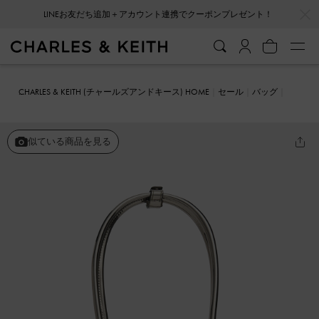
…
…
会員登録＋ニュースレター登録で10%OFFクーポンプレゼント！
CHARLES & KEITH (チャールズアンドキース) HOME
セール
バッグ
トートバッグ
Bosie ボシー イーロンゲイティドトップハンドルバッ
グ
似ている商品を見る