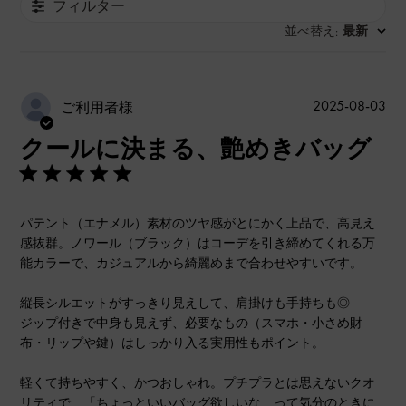
フィルター
並べ替え
最新
:
公
2025-08-03
ご利用者様
開
クールに決まる、艶めきバッグ
日
パテント（エナメル）素材のツヤ感がとにかく上品で、高見え
感抜群。ノワール（ブラック）はコーデを引き締めてくれる万
能カラーで、カジュアルから綺麗めまで合わせやすいです。
縦長シルエットがすっきり見えして、肩掛けも手持ちも◎
ジップ付きで中身も見えず、必要なもの（スマホ・小さめ財
布・リップや鍵）はしっかり入る実用性もポイント。
軽くて持ちやすく、かつおしゃれ。プチプラとは思えないクオ
リティで、「ちょっといいバッグ欲しいな」って気分のときに