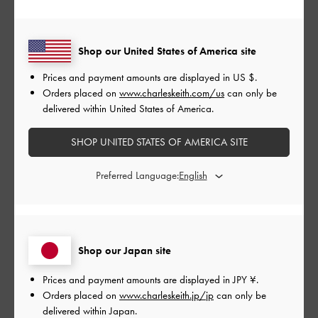
す。
|
サイズ:
その他（シューズ以外）
カラー:
シルバー系
Shop our United States of America site
デザイン
Prices and payment amounts are displayed in
US $
.
とても良かった
Orders placed on
www.charleskeith.com/us
can only be
delivered within United States of America.
品質
SHOP UNITED STATES OF AMERICA SITE
とても良かった
Preferred Language:
もっと見る
このレビューは役に立ちましたか？
0
0
Shop our Japan site
Prices and payment amounts are displayed in
JPY ¥
.
Orders placed on
www.charleskeith.jp/jp
can only be
公
2024-10-14
ご利用者様
delivered within Japan.
開