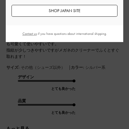
可愛くて使いやすい！
日
SHOP JAPAN SITE
中にポケットがあってたくさん入るのでとても使いやすいで
Contact us
if you have questions about international shipping.
す。そして、何よりも可愛い！色も可愛いし、持ち手が長いの
も可愛くて使いやすいです。
指紋が少しつきやすいですがメガネのクリーナーでふくとすぐ
取れます！
|
サイズ:
その他（シューズ以外）
カラー:
シルバー系
デザイン
とても良かった
品質
とても良かった
もっと見る