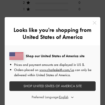
2
0
1
0
Looks like you're shopping from
レビューを書く
United States of America
デザイン
Shop our United States of America site
とてもよかった
Prices and payment amounts are displayed in
US $
.
品質
Orders placed on
www.charleskeith.com/us
can only be
delivered within United States of America.
とてもよかった
SHOP UNITED STATES OF AMERICA SITE
もっと見る
Preferred Language: