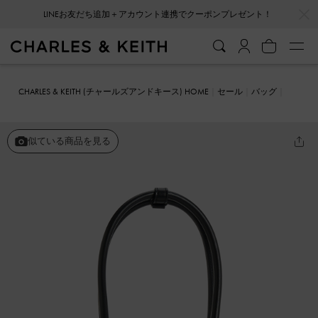
…
…
LINEお友だち追加＋アカウント連携でクーポンプレゼント！
CHARLES & KEITH (チャールズアンドキース) HOME
セール
バッグ
トートバッグ
Wisteria ウィステリア キャンバスイロンゲイトトート
バッグ
似ている商品を見る