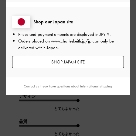
フィルター
並べ替え
最新
:
Shop our Japan site
Prices and payment amounts are displayed in
JPY ¥
.
公
2024-04-30
ご利用者様
Orders placed on
www.charleskeith.jp/jp
can only be
開
サイズ、デザインともに良い
delivered within Japan.
日
SHOP JAPAN SITE
コンパクトだけどたくさん荷物が入るので使いやすいです
|
サイズ:
その他（シューズ以外）
カラー:
その他
Contact us
if you have questions about international shipping.
デザイン
とてもよかった
品質
とてもよかった