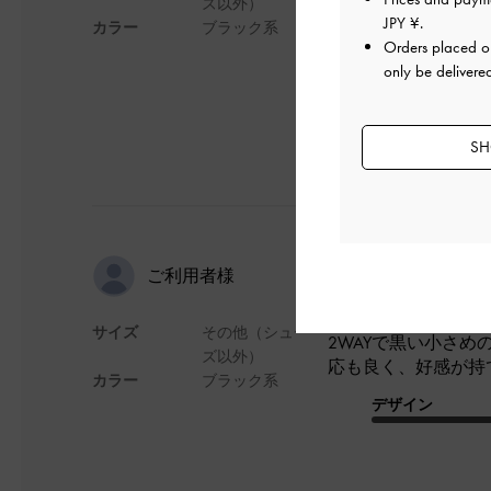
ズ以外）
JPY ¥
.
カラー
ブラック系
デザイン
Orders placed 
only be delivere
SH
可愛い
ご利用者様
サイズ
その他（シュー
2WAYで黒い小さ
ズ以外）
応も良く、好感が持
カラー
ブラック系
デザイン