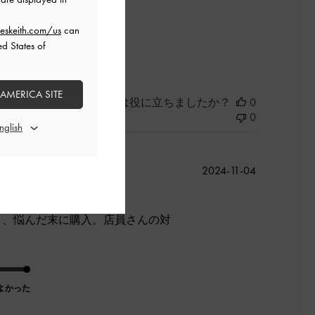
eskeith.com/us
can
ed States of
よかった
 AMERICA SITE
このレビューは役に立ちましたか？
0
0
公
2024-11-04
開
日
り、悩んだ末に購入。店員さんの対
よかった