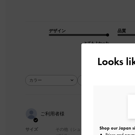
デザイン
品質
とてもよかった
Looks l
カラー
サイズ
全て
全て
ちょうどい
ご利用者様
Shop our Japan si
サイズ
その他（シュー
ちょうどいいサイズ
Prices and paym