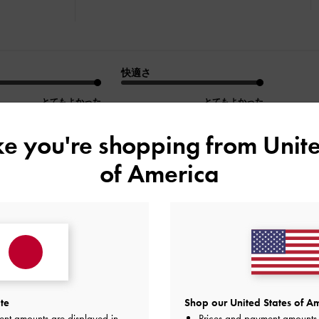
快適さ
とてもよかった
とてもよかった
ike you're shopping from
Unite
of America
デザイン
品質
快適さ
全て
全て
全て
いサイズでした！
te
Shop our United States of Am
でした！
ent amounts are displayed in
Prices and payment amounts 