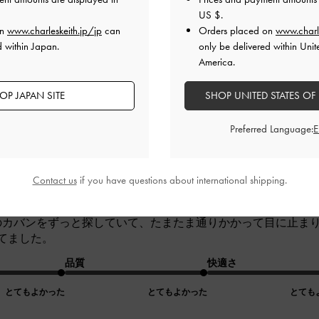
US $
.
品質
快適さ
on
www.charleskeith.jp/jp
can
Orders placed on
www.charl
d within Japan.
only be delivered within Unit
とてもよかった
とてもよかった
とても
America.
OP JAPAN SITE
SHOP UNITED STATES OF
Preferred Language:
Contact us
if you have questions about international shipping.
めのカバンをずっと探していて、たまたま通りかかって目に止ま
てました。
品質
快適さ
とてもよかった
とてもよかった
とても