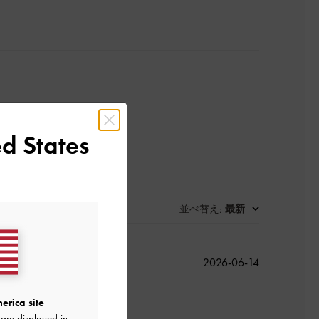
d States
並べ替え
最新
:
公
2026-06-14
開
日
erica site
are displayed in