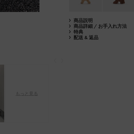
商品説明
商品詳細 / お手入れ方法
特典
配送 & 返品
戻る
次
もっと見る