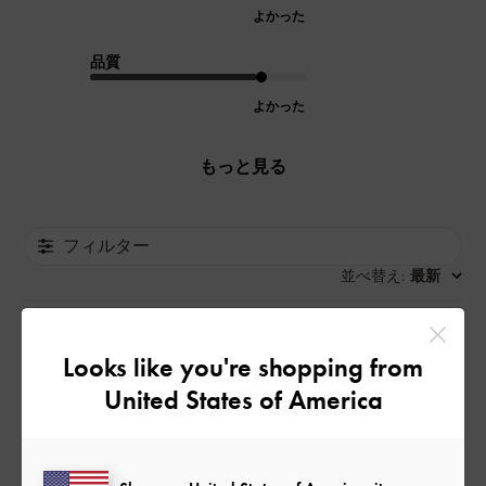
よかった
品質
よかった
もっと見る
フィルター
並べ替え
最新
:
Looks like you're shopping from
公
2026-04-26
ご利用者様
開
United States of America
どんな洋服にも合い、パソコン
日
もiPadも入る利便性の高いバッ