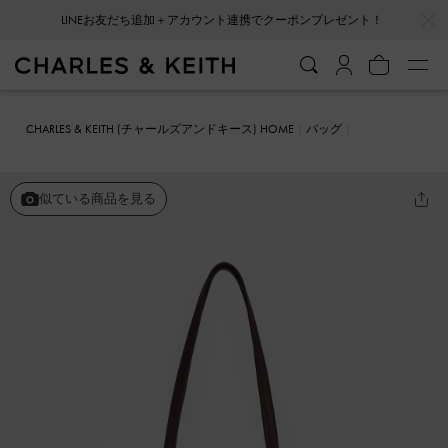
…
…
LINEお友だち追加＋アカウント連携でクーポンプレゼント！
CHARLES & KEITH (チャールズアンドキース) HOME
バッグ
トートバッグ
Arlet アラート ダブルハンドルベルトトートバッグ
似ている商品を見る