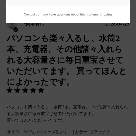
Contact us
if you have questions about international shipping.
公
2026-04-25
ご利用者様
開
パソコンも楽々入るし、水筒2
日
本、充電器、その他諸々入れら
れる大容量さに毎日重宝させて
いただいてます。 買ってほんと
によかったです。
パソコンも楽々入るし、水筒2本、充電器、その他諸々入れられ
る大容量さに毎日重宝させていただいてます。
買ってほんとによかったです。
|
サイズ:
その他（シューズ以外）
カラー:
ブラック系