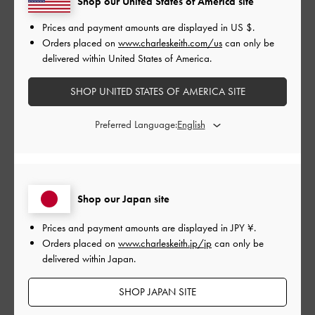
クです。
Shop our United States of America site
Prices and payment amounts are displayed in
US $
.
Orders placed on
www.charleskeith.com/us
can only be
delivered within United States of America.
どんな洋服にも合い、パソコンもiPadも入る利便性の高いバック
です。
SHOP UNITED STATES OF AMERICA SITE
|
サイズ:
その他（シューズ以外）
カラー:
ブラック系
Preferred Language:
デザイン
よかった
品質
Shop our Japan site
とてもよかった
Prices and payment amounts are displayed in
JPY ¥
.
Orders placed on
www.charleskeith.jp/jp
can only be
もっと見る
delivered within Japan.
SHOP JAPAN SITE
このレビューは役に立ちましたか？
0
0