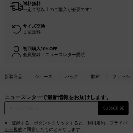
送料無料
一定金額以上のご購入が必要です*
サイズ交換
１回無料
初回購入10%OFF
会員登録＋ニュースレター購読
新着商品
シューズ
バッグ
財布
ファッシ
Site footer
ニュースレターで最新情報をお届けします。​
SUBSCRIBE
※「登録する」ボタンをクリックすると、
利用規約
、
プライバ
シー規約
に同意したものとみなします。