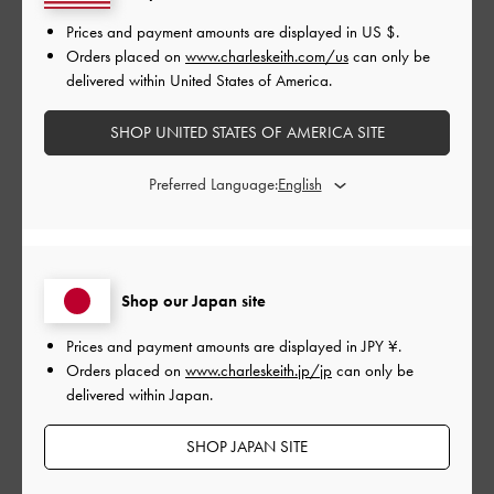
Prices and payment amounts are displayed in
US $
.
Orders placed on
www.charleskeith.com/us
can only be
どんな洋服にも合い、パソコンもiPadも入る利便性の高いバック
delivered within United States of America.
です。
SHOP UNITED STATES OF AMERICA SITE
|
サイズ:
その他（シューズ以外）
カラー:
ブラック系
デザイン
Preferred Language:
良かった
品質
Shop our Japan site
とても良かった
Prices and payment amounts are displayed in
JPY ¥
.
Orders placed on
www.charleskeith.jp/jp
can only be
もっと見る
delivered within Japan.
SHOP JAPAN SITE
このレビューは役に立ちましたか？
0
0