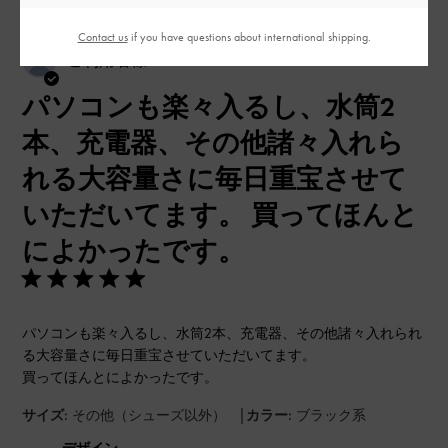
Contact us
if you have questions about international shipping.
公
2026-04-25
ご利用者様
開
パソコンも楽々入るし、水筒2
日
本、充電器、その他諸々入れら
れる大容量さに毎日重宝させて
いただいてます。 買ってほんと
によかったです。
パソコンも楽々入るし、水筒2本、充電器、その他諸々入れられ
る大容量さに毎日重宝させていただいてます。
買ってほんとによかったです。
|
サイズ:
その他（シューズ以外）
カラー:
ブラック系
デザイン