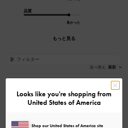
品質
良かった
もっと見る
フィルター
並べ替え
最新
:
公
2026-04-26
ご利用者様
Looks like you're shopping from
開
United States of America
どんな洋服にも合い、パソコン
日
もiPadも入る利便性の高いバッ
クです。
Shop our United States of America site