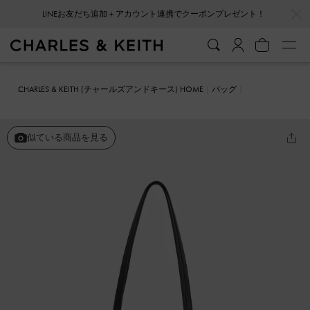
…
…
LINEお友だち追加＋アカウント連携でクーポンプレゼント！
CHARLES & KEITH (チャールズアンドキース) HOME
バッグ
トートバッグ
Arlet アラート ダブルハンドルベルトトートバッグ
似ている商品を見る